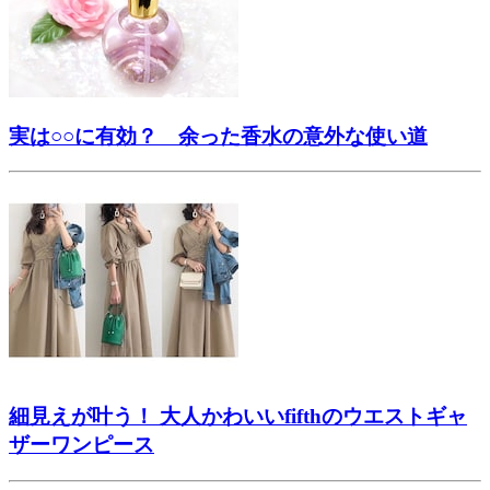
実は○○に有効？ 余った香水の意外な使い道
細見えが叶う！ 大人かわいいfifthのウエストギャ
ザーワンピース