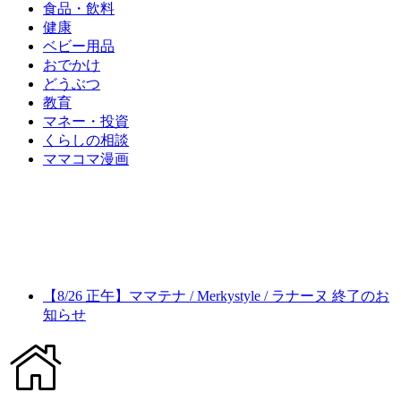
食品・飲料
健康
ベビー用品
おでかけ
どうぶつ
教育
マネー・投資
くらしの相談
ママコマ漫画
【8/26 正午】ママテナ / Merkystyle / ラナーヌ 終了のお
知らせ