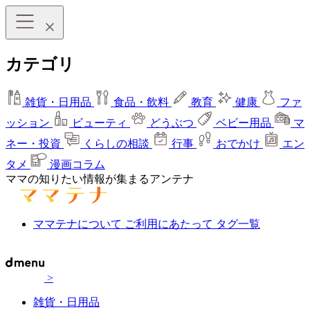
カテゴリ
雑貨・日用品
食品・飲料
教育
健康
ファ
ッション
ビューティ
どうぶつ
ベビー用品
マ
ネー・投資
くらしの相談
行事
おでかけ
エン
タメ
漫画コラム
ママの知りたい情報が集まるアンテナ
ママテナについて
ご利用にあたって
タグ一覧
>
雑貨・日用品