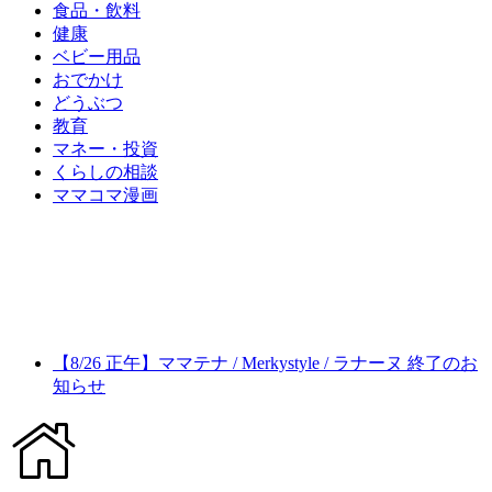
食品・飲料
健康
ベビー用品
おでかけ
どうぶつ
教育
マネー・投資
くらしの相談
ママコマ漫画
【8/26 正午】ママテナ / Merkystyle / ラナーヌ 終了のお
知らせ