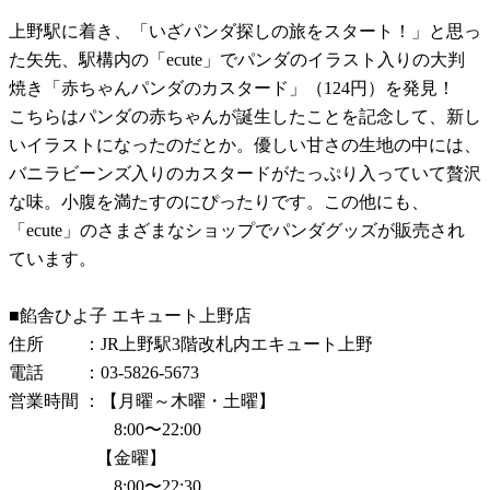
上野駅に着き、「いざパンダ探しの旅をスタート！」と思っ
た矢先、駅構内の「ecute」でパンダのイラスト入りの大判
焼き「赤ちゃんパンダのカスタード」（124円）を発見！
こちらはパンダの赤ちゃんが誕生したことを記念して、新し
いイラストになったのだとか。優しい甘さの生地の中には、
バニラビーンズ入りのカスタードがたっぷり入っていて贅沢
な味。小腹を満たすのにぴったりです。この他にも、
「ecute」のさまざまなショップでパンダグッズが販売され
ています。
■餡舎ひよ子 エキュート上野店
住所 ：JR上野駅3階改札内エキュート上野
電話 ：03-5826-5673
営業時間 ：【月曜～木曜・土曜】
8:00〜22:00
【金曜】
8:00〜22:30