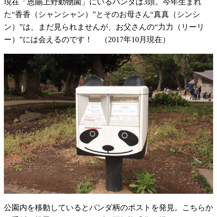
現在「恩賜上野動物園」にいるパンダは3頭。今年生まれ
た“香香（シャンシャン）”とそのお母さん“真真（シンシ
ン）”は、まだ見られませんが、お父さんの“力力（リーリ
ー）”には会えるのです！ （2017年10月現在）
公園内を移動しているとパンダ柄のポストを発見。こちらか