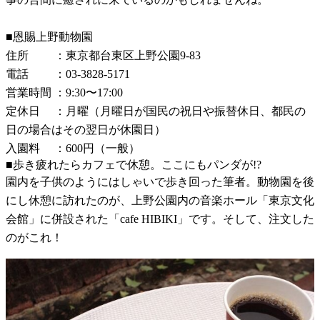
■恩賜上野動物園
住所 ：東京都台東区上野公園9-83
電話 ：03-3828-5171
営業時間 ：9:30〜17:00
定休日 ：月曜（月曜日が国民の祝日や振替休日、都民の
日の場合はその翌日が休園日）
入園料 ：600円（一般）
■歩き疲れたらカフェで休憩。ここにもパンダが!?
園内を子供のようにはしゃいで歩き回った筆者。動物園を後
にし休憩に訪れたのが、上野公園内の音楽ホール「東京文化
会館」に併設された「cafe HIBIKI」です。そして、注文した
のがこれ！