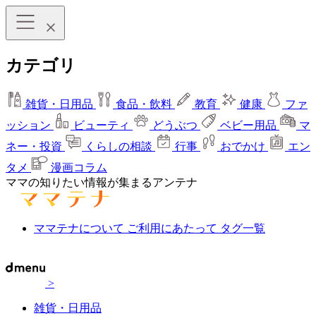
カテゴリ
雑貨・日用品
食品・飲料
教育
健康
ファ
ッション
ビューティ
どうぶつ
ベビー用品
マ
ネー・投資
くらしの相談
行事
おでかけ
エン
タメ
漫画コラム
ママの知りたい情報が集まるアンテナ
ママテナについて
ご利用にあたって
タグ一覧
>
雑貨・日用品