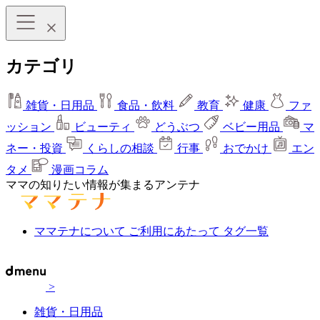
カテゴリ
雑貨・日用品
食品・飲料
教育
健康
ファ
ッション
ビューティ
どうぶつ
ベビー用品
マ
ネー・投資
くらしの相談
行事
おでかけ
エン
タメ
漫画コラム
ママの知りたい情報が集まるアンテナ
ママテナについて
ご利用にあたって
タグ一覧
>
雑貨・日用品