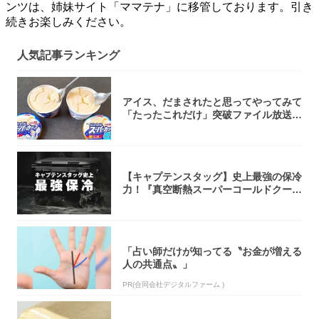
ンツは、姉妹サイト「ママテナ」に移管しております。引き
続きお楽しみください。
人気記事ランキング
アイス、だまされたと思ってやってみて
「たったこれだけ」突破ファイル放送で
大注目！...
【キャプテンスタッグ】史上最強の保冷
力！『真空断熱スーパーコールドクーラ
ーボック...
「占い師だけが知ってる〝お金が増える
人の共通点〟」
PR(合同会社デジタルファーム )