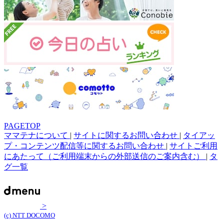
PAGETOP
ママテナについて
|
サイトに関するお問い合わせ
|
タイアッ
プ・コンテンツ配信等に関するお問い合わせ
|
サイトご利用
にあたって（ご利用端末からの外部送信のご案内含む）
|
タ
グ一覧
>
(c) NTT DOCOMO