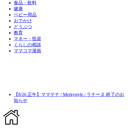
食品・飲料
健康
ベビー用品
おでかけ
どうぶつ
教育
マネー・投資
くらしの相談
ママコマ漫画
【8/26 正午】ママテナ / Merkystyle / ラナーヌ 終了のお
知らせ