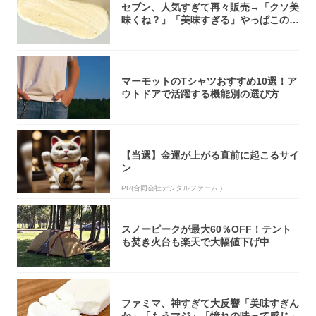
セブン、人気すぎて再々販売→「クソ美
味くね？」「美味すぎる」やっぱこのク
オリティ...
マーモットのTシャツおすすめ10選！ア
ウトドアで活躍する機能別の選び方
【当選】金運が上がる直前に起こるサイ
ン
PR(合同会社デジタルファーム )
スノーピークが最大60％OFF！テント
も焚き火台も楽天で大幅値下げ中
ファミマ、神すぎて大反響「美味すぎん
か」「もうマジ」「憧れの味って感じ」