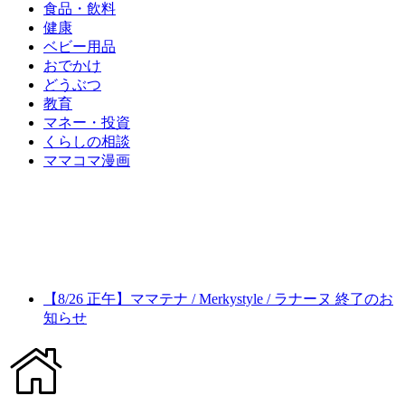
食品・飲料
健康
ベビー用品
おでかけ
どうぶつ
教育
マネー・投資
くらしの相談
ママコマ漫画
【8/26 正午】ママテナ / Merkystyle / ラナーヌ 終了のお
知らせ