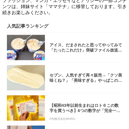
ファッション、マンガ・エッセイなどアリシーの一部コンテ
ンツは、姉妹サイト「ママテナ」に移管しております。引き
続きお楽しみください。
人気記事ランキング
アイス、だまされたと思ってやってみて
「たったこれだけ」突破ファイル放送で
大注目！...
セブン、人気すぎて再々販売→「クソ美
味くね？」「美味すぎる」やっぱこのク
オリティ...
【昭和43年以前生まれはロト６この数
字を買うべき】6つの数字が「完全一
致」する方...
PR(株式会社MURA)