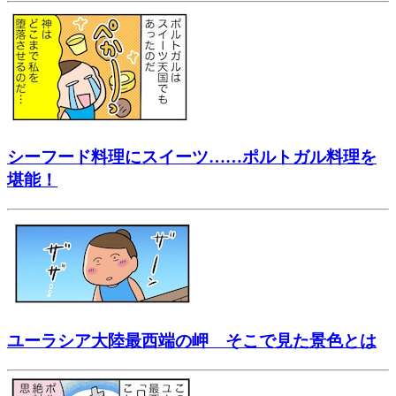
シーフード料理にスイーツ……ポルトガル料理を
堪能！
ユーラシア大陸最西端の岬 そこで見た景色とは