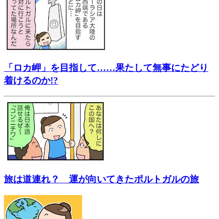
「ロカ岬」を目指して……果たして無事にたどり
着けるのか!?
旅は道連れ？ 運が向いてきたポルトガルの旅