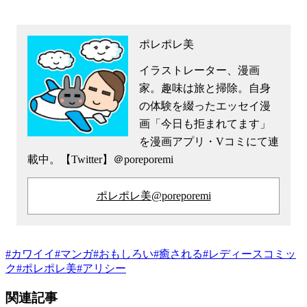
ポレポレ美
イラストレーター、漫画
家。趣味は旅と掃除。自身
の体験を綴ったエッセイ漫
画「今日も拒まれてます」
を漫画アプリ・Vコミにて連
載中。【Twitter】＠poreporemi
ポレポレ美@poreporemi
#
カワイイ
#
マンガ
#
おもしろい
#
癒される
#
レディースコミッ
ク
#
ポレポレ美
#
アリシー
関連記事