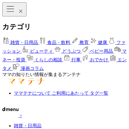
カテゴリ
雑貨・日用品
食品・飲料
教育
健康
ファ
ッション
ビューティ
どうぶつ
ベビー用品
マ
ネー・投資
くらしの相談
行事
おでかけ
エン
タメ
漫画コラム
ママの知りたい情報が集まるアンテナ
ママテナについて
ご利用にあたって
タグ一覧
>
雑貨・日用品