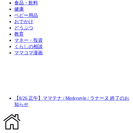
食品・飲料
健康
ベビー用品
おでかけ
どうぶつ
教育
マネー・投資
くらしの相談
ママコマ漫画
【8/26 正午】ママテナ / Merkystyle / ラナーヌ 終了のお
知らせ