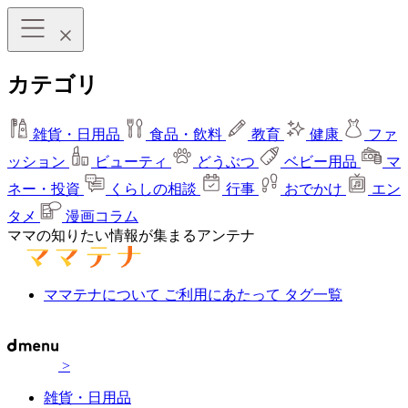
カテゴリ
雑貨・日用品
食品・飲料
教育
健康
ファ
ッション
ビューティ
どうぶつ
ベビー用品
マ
ネー・投資
くらしの相談
行事
おでかけ
エン
タメ
漫画コラム
ママの知りたい情報が集まるアンテナ
ママテナについて
ご利用にあたって
タグ一覧
>
雑貨・日用品