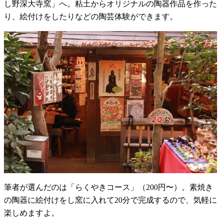
し野深大寺窯」へ。粘土からオリジナルの陶器作品を作った
り、絵付けをしたりなどの陶芸体験ができます。
筆者が選んだのは「らくやきコース」（200円〜）。素焼き
の陶器に絵付けをし窯に入れて20分で完成するので、気軽に
楽しめますよ。