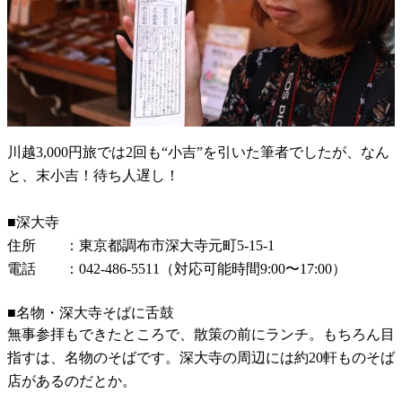
川越3,000円旅では2回も“小吉”を引いた筆者でしたが、なん
と、末小吉！待ち人遅し！
■深大寺
住所 ：東京都調布市深大寺元町5-15-1
電話 ：042-486-5511（対応可能時間9:00〜17:00）
■名物・深大寺そばに舌鼓
無事参拝もできたところで、散策の前にランチ。もちろん目
指すは、名物のそばです。深大寺の周辺には約20軒ものそば
店があるのだとか。