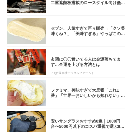
二重遮熱板搭載のロースタイル向け低型
焚き火台
セブン、人気すぎて再々販売→「クソ美
味くね？」「美味すぎる」やっぱこのク
オリティ...
玄関に〇〇置いてる人は金運落ちてま
す…金運を上げる方法とは
PR(合同会社デジタルファーム )
ファミマ、美味すぎて大反響「これ1
番」「世界一おいしいかも知れない」
「飲めそう」
安いサングラスおすすめ8選｜1000円
台〜5000円以下のコスパ重視で選ぶ8本
を...