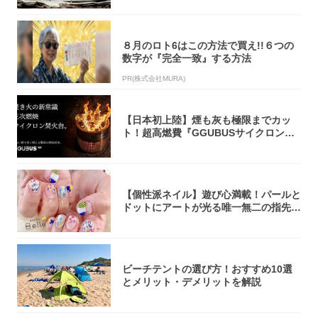
８月のロト6はこの方法で買え!!６つの
数字が『完全一致』する方法
PR(株式会社MURA)
【日本初上陸】煙も灰も極限までカッ
ト！超高燃費『GGUBUSサイクロン焚
火台』が...
【個性派ネイル】遊び心満載！パールと
ドットにアートが光る唯一無二の指先が
完成！
ビーチテントの選び方！おすすめ10選
とメリット・デメリットを解説