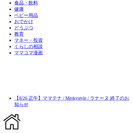
食品・飲料
健康
ベビー用品
おでかけ
どうぶつ
教育
マネー・投資
くらしの相談
ママコマ漫画
【8/26 正午】ママテナ / Merkystyle / ラナーヌ 終了のお
知らせ