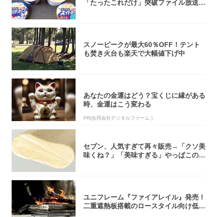
「たったこれだけ」突破ファイル放送で
大注目！...
スノーピークが最大60％OFF！テント
も焚き火台も楽天で大幅値下げ中
あなたの金運はどう？宝くじに縁がある
時、金運はこう変わる
PR(合同会社デジタルファーム )
セブン、人気すぎて再々販売→「クソ美
味くね？」「美味すぎる」やっぱこのク
オリティ...
ユニフレーム『ファイアレイル』発売！
二重遮熱板搭載のロースタイル向け低型
焚き火台