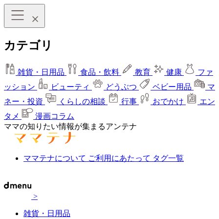
カテゴリ
雑貨・日用品
食品・飲料
教育
健康
ファ
ッション
ビューティ
どうぶつ
ベビー用品
マ
ネー・投資
くらしの相談
行事
おでかけ
エン
タメ
漫画コラム
ママの知りたい情報が集まるアンテナ
ママテナについて
ご利用にあたって
タグ一覧
>
雑貨・日用品