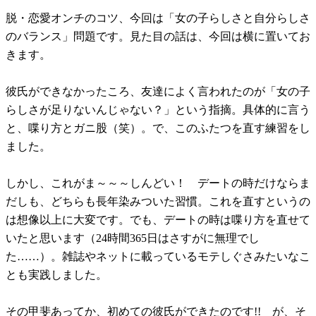
脱・恋愛オンチのコツ、今回は「女の子らしさと自分らしさ
のバランス」問題です。見た目の話は、今回は横に置いてお
きます。
彼氏ができなかったころ、友達によく言われたのが「女の子
らしさが足りないんじゃない？」という指摘。具体的に言う
と、喋り方とガニ股（笑）。で、このふたつを直す練習をし
ました。
しかし、これがま～～～しんどい！ デートの時だけならま
だしも、どちらも長年染みついた習慣。これを直すというの
は想像以上に大変です。でも、デートの時は喋り方を直せて
いたと思います（24時間365日はさすがに無理でし
た……）。雑誌やネットに載っているモテしぐさみたいなこ
とも実践しました。
その甲斐あってか、初めての彼氏ができたのです!! が、そ