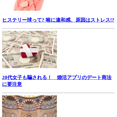
ヒステリー球って? 喉に違和感、原因はストレス!?
20代女子も騙される！ 婚活アプリのデート商法
に要注意