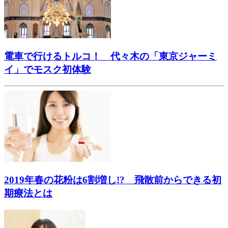
電車で行けるトルコ！ 代々木の「東京ジャーミ
イ」でモスク初体験
2019年春の花粉は6割増し!? 飛散前からできる初
期療法とは