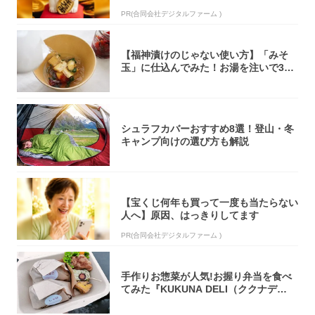
PR(合同会社デジタルファーム )
【福神漬けのじゃない使い方】「みそ
玉」に仕込んでみた！お湯を注いで30
秒で…朝の...
シュラフカバーおすすめ8選！登山・冬
キャンプ向けの選び方も解説
【宝くじ何年も買って一度も当たらない
人へ】原因、はっきりしてます
PR(合同会社デジタルファーム )
手作りお惣菜が人気!お握り弁当を食べ
てみた『KUKUNA DELI（ククナデ
リ）...