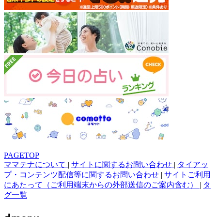
PAGETOP
ママテナについて
|
サイトに関するお問い合わせ
|
タイアッ
プ・コンテンツ配信等に関するお問い合わせ
|
サイトご利用
にあたって（ご利用端末からの外部送信のご案内含む）
|
タ
グ一覧