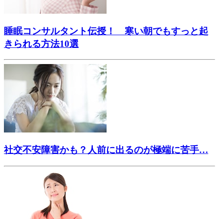
睡眠コンサルタント伝授！ 寒い朝でもすっと起
きられる方法10選
社交不安障害かも？人前に出るのが極端に苦手…