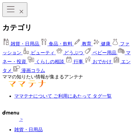
カテゴリ
雑貨・日用品
食品・飲料
教育
健康
ファ
ッション
ビューティ
どうぶつ
ベビー用品
マ
ネー・投資
くらしの相談
行事
おでかけ
エン
タメ
漫画コラム
ママの知りたい情報が集まるアンテナ
ママテナについて
ご利用にあたって
タグ一覧
>
雑貨・日用品