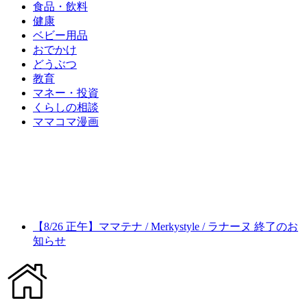
食品・飲料
健康
ベビー用品
おでかけ
どうぶつ
教育
マネー・投資
くらしの相談
ママコマ漫画
【8/26 正午】ママテナ / Merkystyle / ラナーヌ 終了のお
知らせ