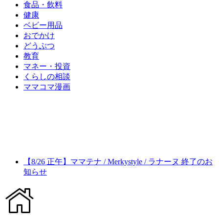
食品・飲料
健康
ベビー用品
おでかけ
どうぶつ
教育
マネー・投資
くらしの相談
ママコマ漫画
【8/26 正午】ママテナ / Merkystyle / ラナーヌ 終了のお
知らせ