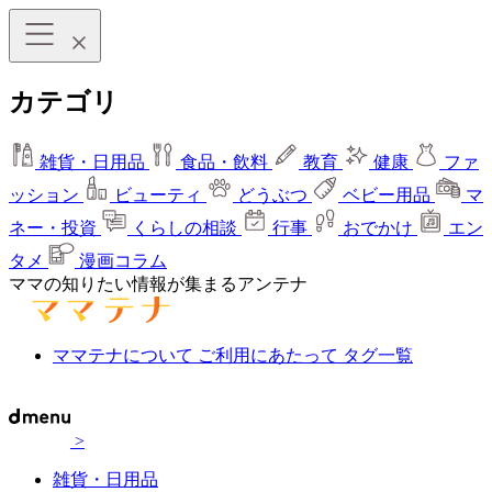
カテゴリ
雑貨・日用品
食品・飲料
教育
健康
ファ
ッション
ビューティ
どうぶつ
ベビー用品
マ
ネー・投資
くらしの相談
行事
おでかけ
エン
タメ
漫画コラム
ママの知りたい情報が集まるアンテナ
ママテナについて
ご利用にあたって
タグ一覧
>
雑貨・日用品