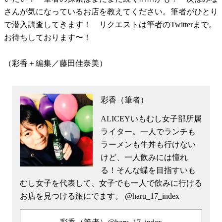
さんが気になっているお店を教えてください。筆者がひとり
で潜入調査してきます！ リクエストは筆者のTwitterまで。
お待ちしております〜！
（彩香＋編集／藤田佳奈美）
彩香（筆者）
ALICEYいもむし女子部所属
ライター。一人でランチも
ラーメンも牛丼も行けない
けど、一人飲みには憧れ
る！そんな蝶を目指すいも
むし女子を代表して、女子でも一人で飲みに行ける
お店を見つける旅にでます。 @haru_17_index