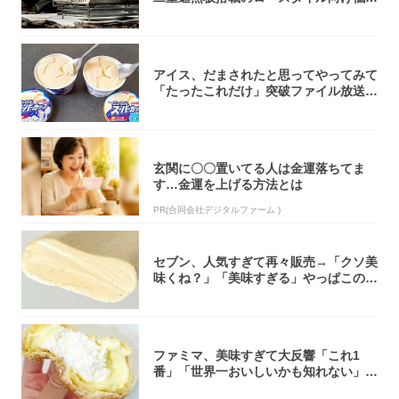
焚き火台
アイス、だまされたと思ってやってみて
「たったこれだけ」突破ファイル放送で
大注目！...
玄関に〇〇置いてる人は金運落ちてま
す…金運を上げる方法とは
PR(合同会社デジタルファーム )
セブン、人気すぎて再々販売→「クソ美
味くね？」「美味すぎる」やっぱこのク
オリティ...
ファミマ、美味すぎて大反響「これ1
番」「世界一おいしいかも知れない」
「飲めそう」