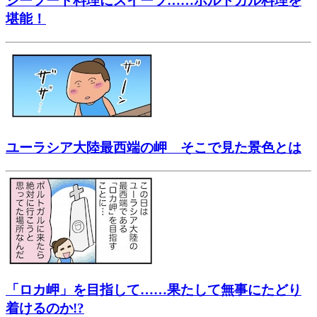
シーフード料理にスイーツ……ポルトガル料理を
堪能！
ユーラシア大陸最西端の岬 そこで見た景色とは
「ロカ岬」を目指して……果たして無事にたどり
着けるのか!?