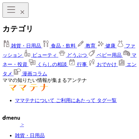
カテゴリ
雑貨・日用品
食品・飲料
教育
健康
ファ
ッション
ビューティ
どうぶつ
ベビー用品
マ
ネー・投資
くらしの相談
行事
おでかけ
エン
タメ
漫画コラム
ママの知りたい情報が集まるアンテナ
ママテナについて
ご利用にあたって
タグ一覧
>
雑貨・日用品