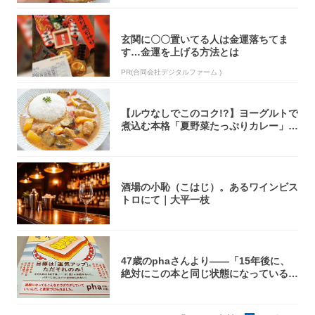
玄関に〇〇置いてる人は金運落ちてま
す…金運を上げる方法とは
PR(合同会社デジタルファーム )
【ルウなしでこのコク!?】ヨーグルトで
煮込む本格「夏野菜たっぷりカレー」作
ってみ...
酒場の小恥（こはじ）。あるワインビス
トロにて｜大平一枝
47歳のphaさんより――「15年後に、
絶対にこの本と同じ状態になっている自
信が...