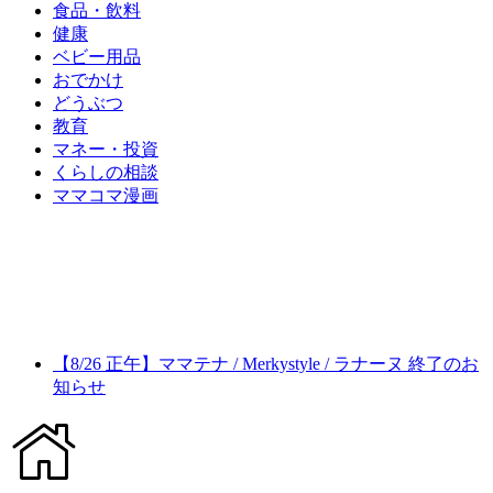
食品・飲料
健康
ベビー用品
おでかけ
どうぶつ
教育
マネー・投資
くらしの相談
ママコマ漫画
【8/26 正午】ママテナ / Merkystyle / ラナーヌ 終了のお
知らせ