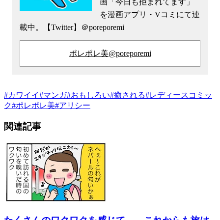
画「今日も拒まれてます」
を漫画アプリ・Vコミにて連
載中。【Twitter】＠poreporemi
ポレポレ美@poreporemi
#
カワイイ
#
マンガ
#
おもしろい
#
癒される
#
レディースコミッ
ク
#
ポレポレ美
#
アリシー
関連記事