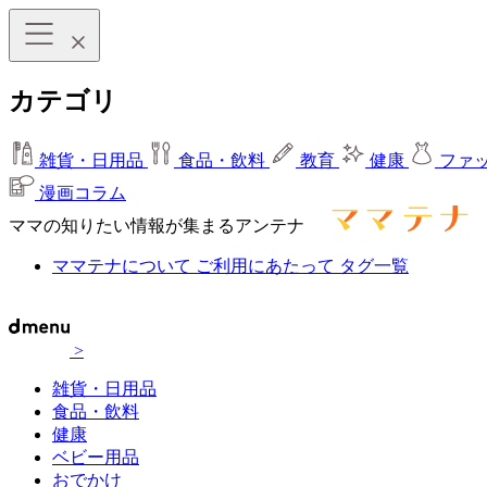
カテゴリ
雑貨・日用品
食品・飲料
教育
健康
ファ
漫画コラム
ママの知りたい情報が集まるアンテナ
ママテナについて
ご利用にあたって
タグ一覧
>
雑貨・日用品
食品・飲料
健康
ベビー用品
おでかけ