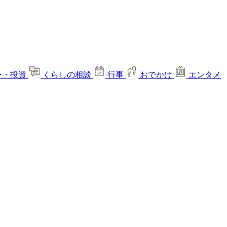
ー・投資
くらしの相談
行事
おでかけ
エンタメ