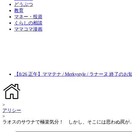
どうぶつ
教育
マネー・投資
くらしの相談
ママコマ漫画
【8/26 正午】ママテナ / Merkystyle / ラナーヌ 終了の
>
アリシー
>
ラオスのサウナで極楽気分！ しかし、そこには思わぬ罠が