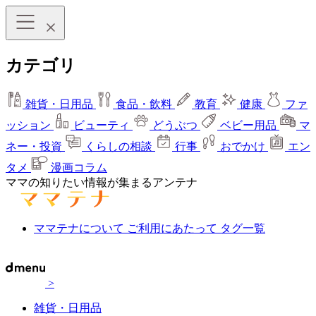
カテゴリ
雑貨・日用品
食品・飲料
教育
健康
ファ
ッション
ビューティ
どうぶつ
ベビー用品
マ
ネー・投資
くらしの相談
行事
おでかけ
エン
タメ
漫画コラム
ママの知りたい情報が集まるアンテナ
ママテナについて
ご利用にあたって
タグ一覧
>
雑貨・日用品