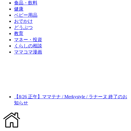
食品・飲料
健康
ベビー用品
おでかけ
どうぶつ
教育
マネー・投資
くらしの相談
ママコマ漫画
【8/26 正午】ママテナ / Merkystyle / ラナーヌ 終了のお
知らせ