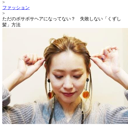
>
ファッション
>
ただのボサボサヘアになってない？ 失敗しない「くずし
髪」方法