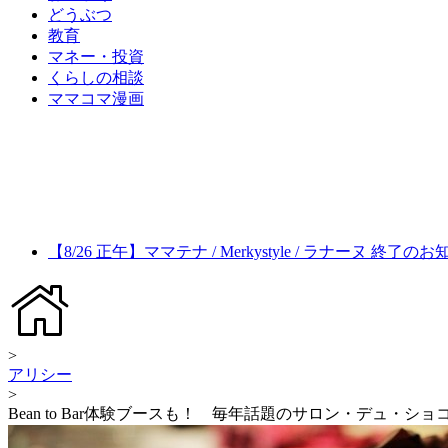
どうぶつ
教育
マネー・投資
くらしの相談
ママコマ漫画
【8/26 正午】ママテナ / Merkystyle / ラナーヌ 終了の
>
アリシー
>
Bean to Bar体験ブースも！ 毎年話題のサロン・デュ・シ