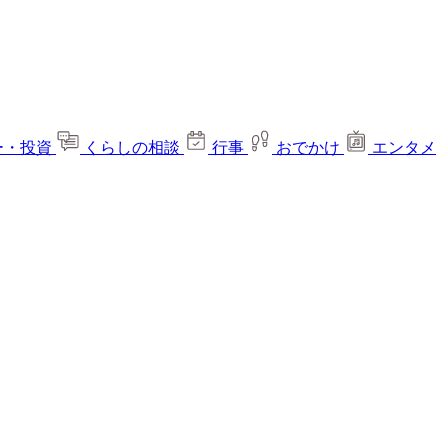
ー・投資
くらしの相談
行事
おでかけ
エンタメ