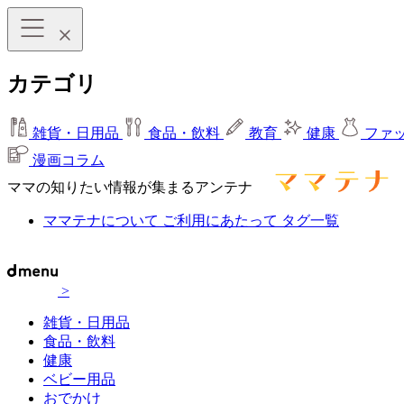
カテゴリ
雑貨・日用品
食品・飲料
教育
健康
ファ
漫画コラム
ママの知りたい情報が集まるアンテナ
ママテナについて
ご利用にあたって
タグ一覧
>
雑貨・日用品
食品・飲料
健康
ベビー用品
おでかけ