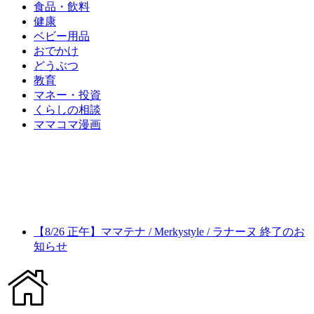
食品・飲料
健康
ベビー用品
おでかけ
どうぶつ
教育
マネー・投資
くらしの相談
ママコマ漫画
【8/26 正午】ママテナ / Merkystyle / ラナーヌ 終了のお
知らせ