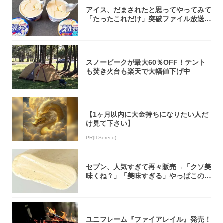
アイス、だまされたと思ってやってみて
「たったこれだけ」突破ファイル放送で
大注目！...
スノーピークが最大60％OFF！テント
も焚き火台も楽天で大幅値下げ中
【1ヶ月以内に大金持ちになりたい人だ
け見て下さい】
PR(Il Sereno)
セブン、人気すぎて再々販売→「クソ美
味くね？」「美味すぎる」やっぱこのク
オリティ...
ユニフレーム『ファイアレイル』発売！