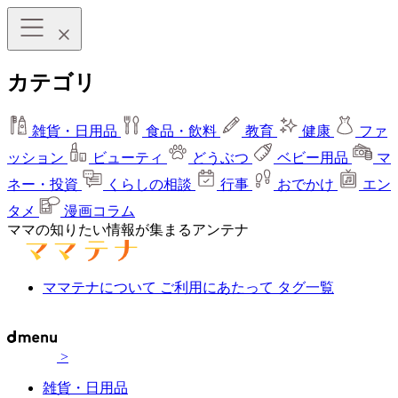
カテゴリ
雑貨・日用品
食品・飲料
教育
健康
ファ
ッション
ビューティ
どうぶつ
ベビー用品
マ
ネー・投資
くらしの相談
行事
おでかけ
エン
タメ
漫画コラム
ママの知りたい情報が集まるアンテナ
ママテナについて
ご利用にあたって
タグ一覧
>
雑貨・日用品