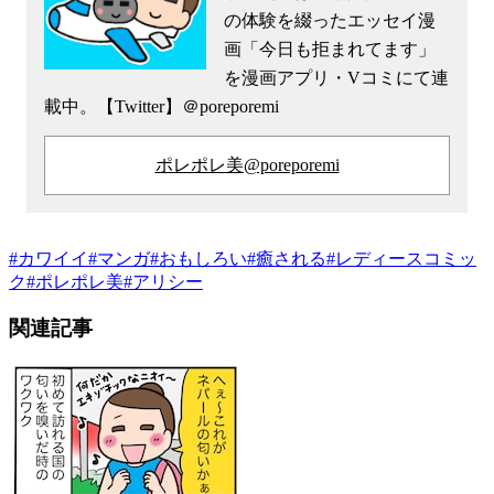
の体験を綴ったエッセイ漫
画「今日も拒まれてます」
を漫画アプリ・Vコミにて連
載中。【Twitter】＠poreporemi
ポレポレ美@poreporemi
#
カワイイ
#
マンガ
#
おもしろい
#
癒される
#
レディースコミッ
ク
#
ポレポレ美
#
アリシー
関連記事