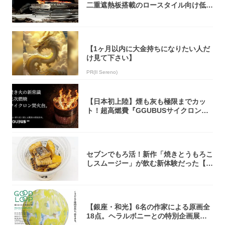
二重遮熱板搭載のロースタイル向け低型
焚き火台
【1ヶ月以内に大金持ちになりたい人だ
け見て下さい】
PR(Il Sereno)
【日本初上陸】煙も灰も極限までカッ
ト！超高燃費『GGUBUSサイクロン焚
火台』が...
セブンでもろ活！新作「焼きとうもろこ
しスムージー」が飲む新体験だった【東
京の一部...
【銀座・和光】6名の作家による原画全
18点。ヘラルボニーとの特別企画展「G