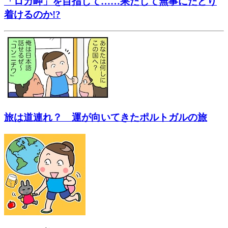
「ロカ岬」を目指して……果たして無事にたどり
着けるのか!?
旅は道連れ？ 運が向いてきたポルトガルの旅