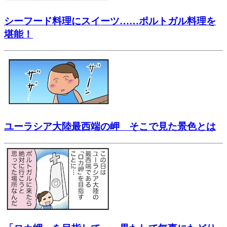
シーフード料理にスイーツ……ポルトガル料理を
堪能！
ユーラシア大陸最西端の岬 そこで見た景色とは