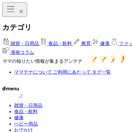
カテゴリ
雑貨・日用品
食品・飲料
教育
健康
ファ
漫画コラム
ママの知りたい情報が集まるアンテナ
ママテナについて
ご利用にあたって
タグ一覧
>
雑貨・日用品
食品・飲料
健康
ベビー用品
おでかけ