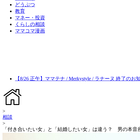
どうぶつ
教育
マネー・投資
くらしの相談
ママコマ漫画
【8/26 正午】ママテナ / Merkystyle / ラナーヌ 終了の
>
相談
>
「付き合いたい女」と「結婚したい女」は違う？ 男の本音