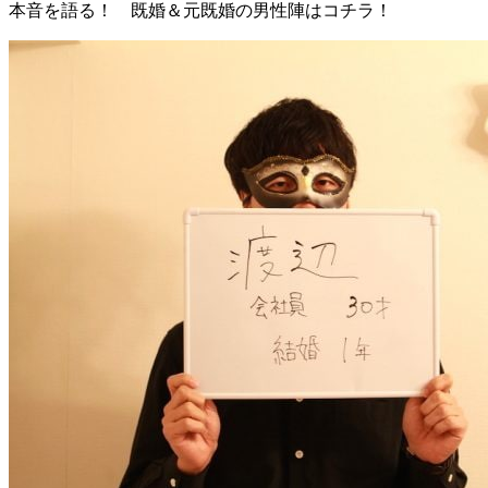
本音を語る！ 既婚＆元既婚の男性陣はコチラ！