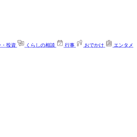
ー・投資
くらしの相談
行事
おでかけ
エンタメ