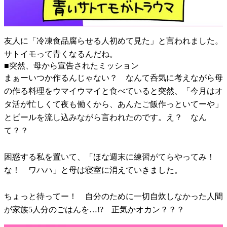
友人に「冷凍食品腐らせる人初めて見た」と言われました。
サトイモって青くなるんだね。
■突然、母から宣告されたミッション
まぁーいつか作るんじゃない？ なんて呑気に考えながら母
の作る料理をウマイウマイと食べていると突然、「今月はオ
タ活が忙しくて夜も働くから、あんたご飯作っといてーや」
とビールを流し込みながら言われたのです。え？ なん
て？？
困惑する私を置いて、「ほな週末に練習がてらやってみ！
な！ ワハハ」と母は寝室に消えていきました。
ちょっと待ってー！ 自分のために一切自炊しなかった人間
が家族5人分のごはんを…!? 正気かオカン？？？