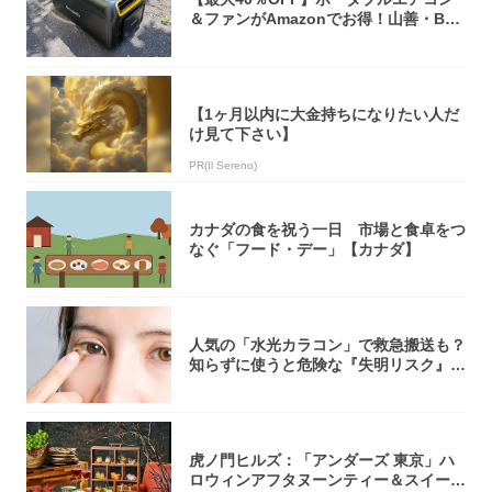
＆ファンがAmazonでお得！山善・Bo
u...
【1ヶ月以内に大金持ちになりたい人だ
け見て下さい】
PR(Il Sereno)
カナダの食を祝う一日 市場と食卓をつ
なぐ「フード・デー」【カナダ】
人気の「水光カラコン」で救急搬送も？
知らずに使うと危険な『失明リスク』と
医師が教...
虎ノ門ヒルズ：「アンダーズ 東京」ハ
ロウィンアフタヌーンティー＆スイーツ