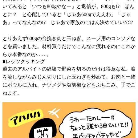
いてみると「いつも800gやなー」と返信が。800gも!? ほん
とに？ と心配していると「じゃあ600gでええわ」「じゃ
あ」ってなんなの!? じゃあで家族のごはん決めていいの!?
とりあえず600gの合挽き肉と玉ねぎ、スープ用のコンソメな
どを買いました。材料買うだけでこんなに疲れるのにこれか
らが本番なのか……。
■レッツクッキング
過去のアルバイトの経験で野菜を切るのだけは得意な私。涙
を流しながらみじん切りにした玉ねぎを炒めて、お肉と一緒
にボウルに入れ、ナツメグや塩胡椒などをぶちこみ、手でこ
ねます。