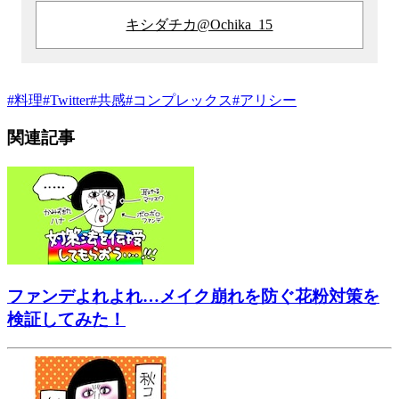
キシダチカ@Ochika_15
#
料理
#
Twitter
#
共感
#
コンプレックス
#
アリシー
関連記事
ファンデよれよれ…メイク崩れを防ぐ花粉対策を
検証してみた！