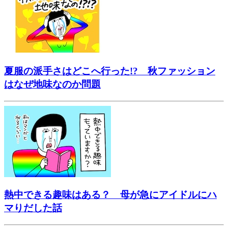
夏服の派手さはどこへ行った!? 秋ファッション
はなぜ地味なのか問題
熱中できる趣味はある？ 母が急にアイドルにハ
マりだした話