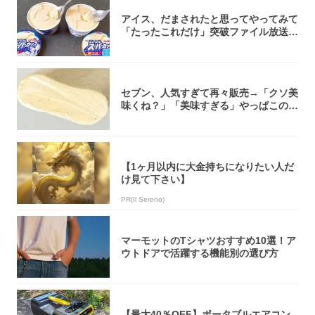
アイス、だまされたと思ってやってみて
「たったこれだけ」突破ファイル放送で
大注目！...
セブン、人気すぎて再々販売→「クソ美
味くね？」「美味すぎる」やっぱこのク
オリティ...
【1ヶ月以内に大金持ちになりたい人だ
け見て下さい】
PR(Il Sereno)
マーモットのTシャツおすすめ10選！ア
ウトドアで活躍する機能別の選び方
【最大40％OFF】ポータブルエアコン