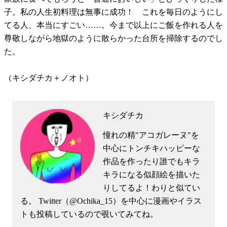
子。私の人生初料理は無事に成功！ これを毎日のようにし
てる人、本当にすごい……。今まで以上にご飯を作れる人を
尊敬しながら地獄のように散らかった台所を掃除するのでし
た。
（キシダチカ＋ノオト）
キシダチカ
憧れの精"アコガレーヌ"を
中心にトンチキハッピーな
作品を作ったり誰でもキラ
キラになる似顔絵を描いた
りしてるよ！わりと似てい
る。 Twitter（@Ochika_15）を中心に漫画やイラス
トも投稿しているので覗いてみてね。