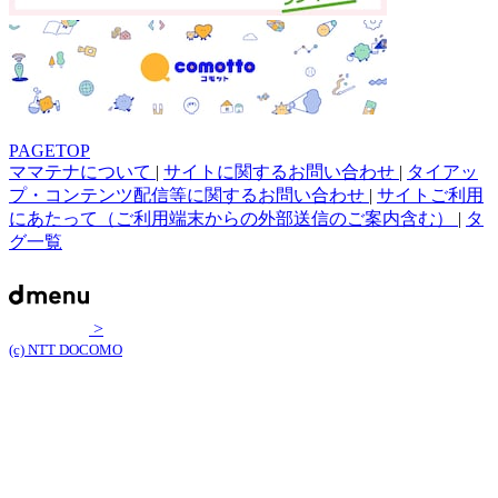
PAGETOP
ママテナについて
|
サイトに関するお問い合わせ
|
タイアッ
プ・コンテンツ配信等に関するお問い合わせ
|
サイトご利用
にあたって（ご利用端末からの外部送信のご案内含む）
|
タ
グ一覧
>
(c) NTT DOCOMO