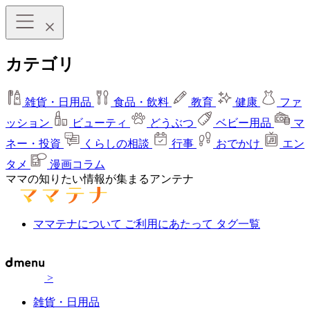
カテゴリ
雑貨・日用品
食品・飲料
教育
健康
ファ
ッション
ビューティ
どうぶつ
ベビー用品
マ
ネー・投資
くらしの相談
行事
おでかけ
エン
タメ
漫画コラム
ママの知りたい情報が集まるアンテナ
ママテナについて
ご利用にあたって
タグ一覧
>
雑貨・日用品