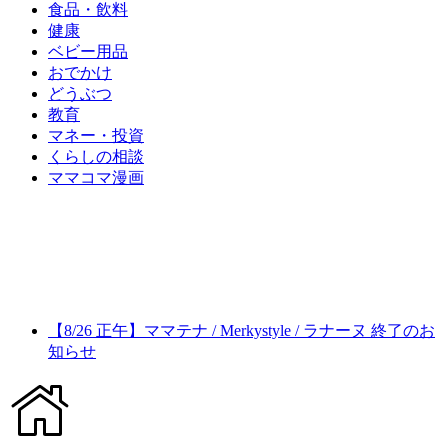
食品・飲料
健康
ベビー用品
おでかけ
どうぶつ
教育
マネー・投資
くらしの相談
ママコマ漫画
【8/26 正午】ママテナ / Merkystyle / ラナーヌ 終了のお
知らせ