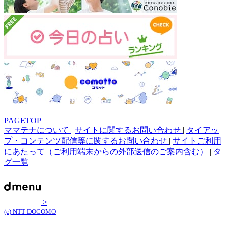
PAGETOP
ママテナについて
|
サイトに関するお問い合わせ
|
タイアッ
プ・コンテンツ配信等に関するお問い合わせ
|
サイトご利用
にあたって（ご利用端末からの外部送信のご案内含む）
|
タ
グ一覧
>
(c) NTT DOCOMO