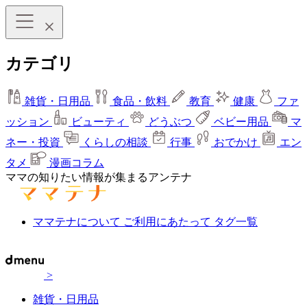
カテゴリ
雑貨・日用品
食品・飲料
教育
健康
ファ
ッション
ビューティ
どうぶつ
ベビー用品
マ
ネー・投資
くらしの相談
行事
おでかけ
エン
タメ
漫画コラム
ママの知りたい情報が集まるアンテナ
ママテナについて
ご利用にあたって
タグ一覧
>
雑貨・日用品