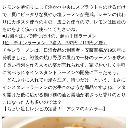
レモンを薄切りにして浮かべ中央にスプラウトをのせるだけ
で、夏にピッタリな爽やか塩ラーメンが完成。レモンの代わ
りにカボスを使うのも◎。皮ごと使うので、レモンは国産の
ものをよく洗って使ってくださいね。
■お湯を注いで待つだけの、超お手軽ラーメン
1位 チキンラーメン 5食入 567円（113円／袋）
チキンラーメンは、日清食品の創業者・安藤百福が1958年に
発明ました。戦後の焼け野原の屋台で一杯のラーメンを求め
て長い行列を作る人々の姿が忘れられず、家でおいしく手軽
に食べられるインスタントラーメンの開発に至ったそう。
「どんぶりに入れてお湯を注ぎ、待つだけ」という、まさに
インスタントラーメンのお手本のような商品ですよね。フタ
を開けた後に広がる揚げ麵の油と醤油が混ざった香りのとり
こになった人も多いのでは？
【ちょい足しレシピの定番！ アクマのキムラ―】