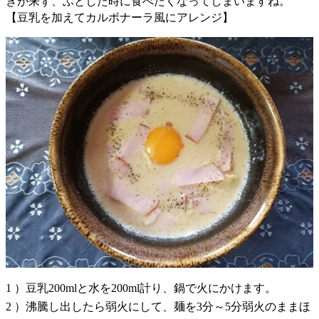
きが来ず、ふとした時に食べたくなってしまいますね。
【豆乳を加えてカルボナーラ風にアレンジ】
1 ）豆乳200mlと水を200ml計り、鍋で火にかけます。
2 ）沸騰し出したら弱火にして、麺を3分～5分弱火のままほ