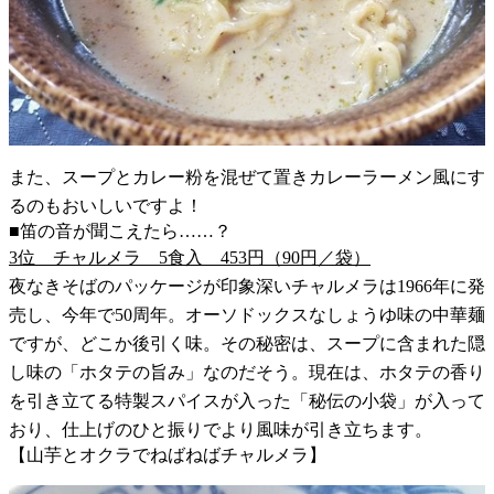
また、スープとカレー粉を混ぜて置きカレーラーメン風にす
るのもおいしいですよ！
■笛の音が聞こえたら……？
3位 チャルメラ 5食入 453円（90円／袋）
夜なきそばのパッケージが印象深いチャルメラは1966年に発
売し、今年で50周年。オーソドックスなしょうゆ味の中華麺
ですが、どこか後引く味。その秘密は、スープに含まれた隠
し味の「ホタテの旨み」なのだそう。現在は、ホタテの香り
を引き立てる特製スパイスが入った「秘伝の小袋」が入って
おり、仕上げのひと振りでより風味が引き立ちます。
【山芋とオクラでねばねばチャルメラ】