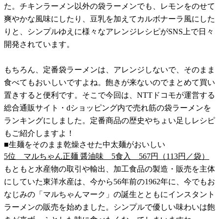
た。チキンラーメン以外の袋ラーメンでも、レモンをのせて
爽やかな風味にしたり、豆乳を加えてカルボナーラ風にした
りと、シンプルゆえに様々なアレンジレシピがSNS上で日々
開発されています。
もちろん、定番袋ラーメンは、アレンジしないで、そのまま
食べてもおいしいですよね。飽きが来ないのでまとめて買い
置きすると便利です。そこで今回は、NTTドコモが運営する
総合通販サイト・dショッピング内で売れ筋の袋ラーメンを
ランキングにしました。定番商品の歴史やちょい足しレシピ
もご紹介しますよ！
■生麺をそのまま乾燥させた中太麺がおいしい
5位 マルちゃん正麺 醤油味 5食入 567円（113円／袋）
もともと水産物の取引や輸出、加工食品の製造・販売を主体
にしていた東洋水産は、今から56年前の1962年に、今でもお
なじみの「マルちゃんマーク」の誕生とともにインスタント
ラーメンの販売を始めました。シンプルで優しい味わいは飽