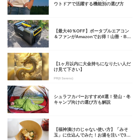
ウトドアで活躍する機能別の選び方
【最大40％OFF】ポータブルエアコン
＆ファンがAmazonでお得！山善・Bo
u...
【1ヶ月以内に大金持ちになりたい人だ
け見て下さい】
PR(Il Sereno)
シュラフカバーおすすめ8選！登山・冬
キャンプ向けの選び方も解説
【福神漬けのじゃない使い方】「みそ
玉」に仕込んでみた！お湯を注いで30