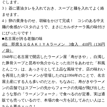
ぐします。
3 ）器に醤油タレを入れておき、スープと麺を入れてよく絡
ませます。
4 ）卵の黄身をのせ、胡椒をかけて完成！ コシのある中太
麺の食感がパスタのようで、まさにカルボナーラ風の味付け
にぴったりです！
■名古屋が誇る老舗の味
4位 即席ＳＵＧＡＫＩＹＡラーメン 3食入 410円（136円
／袋）
1948年に名古屋で開店したラーメン屋「寿がきや」。白濁し
た豚骨スープと昆布や魚介からとった出汁をあわせた「和風
とんこつ」は、あっさりとして上品な風味です。店の味わい
を再現した袋ラーメンが登場したのは1994年のことで、名古
屋土産にする人も多いのだとか。ちなみに、寿がきやラーメ
ンの店舗ではスプーンの先からフォークの先端が飛び出した
ような形の「ラーメンフォーク」で食べるのが定番。実は通
販でも売っているので、本場の食べ方を試してみたい人はこ
ちらも要チェック！