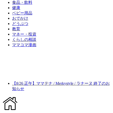
食品・飲料
健康
ベビー用品
おでかけ
どうぶつ
教育
マネー・投資
くらしの相談
ママコマ漫画
【8/26 正午】ママテナ / Merkystyle / ラナーヌ 終了のお
知らせ