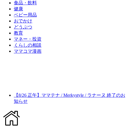
食品・飲料
健康
ベビー用品
おでかけ
どうぶつ
教育
マネー・投資
くらしの相談
ママコマ漫画
【8/26 正午】ママテナ / Merkystyle / ラナーヌ 終了のお
知らせ