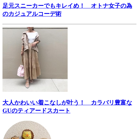
足元スニーカーでもキレイめ！ オトナ女子の為
のカジュアルコーデ術
大人かわいい着こなしが叶う！ カラバリ豊富な
GUのティアードスカート