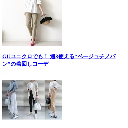
GUユニクロでも！ 週3使える“ベージュチノパ
ン”の着回しコーデ