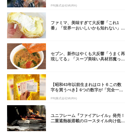
PR(株式会社MURA)
ファミマ、美味すぎて大反響「これ1
番」「世界一おいしいかも知れない」
「飲めそう」
セブン、新作はやくも大反響「うまく再
現してる」「スープ美味い具材邪魔って
くらい美...
【昭和43年以前生まれはロト６この数
字を買うべき】6つの数字が「完全一
致」する方...
PR(株式会社MURA)
ユニフレーム『ファイアレイル』発売！
二重遮熱板搭載のロースタイル向け低型
焚き火台