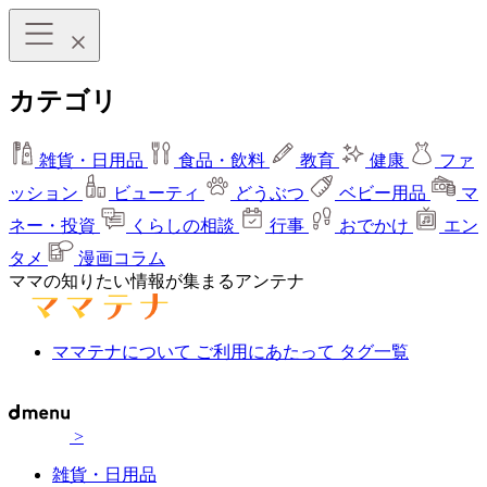
カテゴリ
雑貨・日用品
食品・飲料
教育
健康
ファ
ッション
ビューティ
どうぶつ
ベビー用品
マ
ネー・投資
くらしの相談
行事
おでかけ
エン
タメ
漫画コラム
ママの知りたい情報が集まるアンテナ
ママテナについて
ご利用にあたって
タグ一覧
>
雑貨・日用品