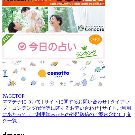
PAGETOP
ママテナについて
|
サイトに関するお問い合わせ
|
タイアッ
プ・コンテンツ配信等に関するお問い合わせ
|
サイトご利用
にあたって（ご利用端末からの外部送信のご案内含む）
|
タ
グ一覧