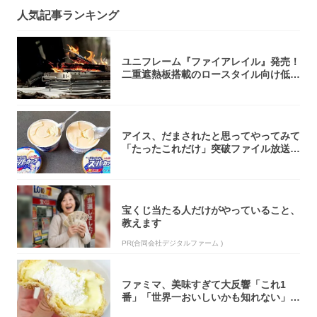
人気記事ランキング
ユニフレーム『ファイアレイル』発売！
二重遮熱板搭載のロースタイル向け低型
焚き火台
アイス、だまされたと思ってやってみて
「たったこれだけ」突破ファイル放送で
大注目！...
宝くじ当たる人だけがやっていること、
教えます
PR(合同会社デジタルファーム )
ファミマ、美味すぎて大反響「これ1
番」「世界一おいしいかも知れない」
「飲めそう」