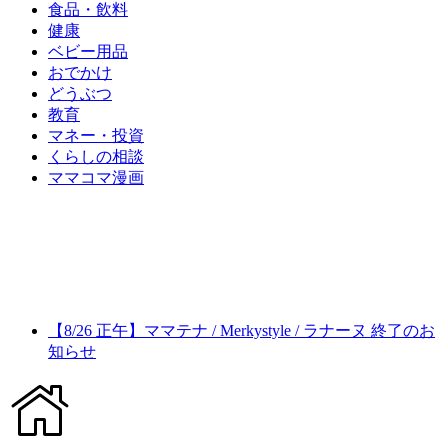
食品・飲料
健康
ベビー用品
おでかけ
どうぶつ
教育
マネー・投資
くらしの相談
ママコマ漫画
【8/26 正午】ママテナ / Merkystyle / ラナーヌ 終了のお
知らせ