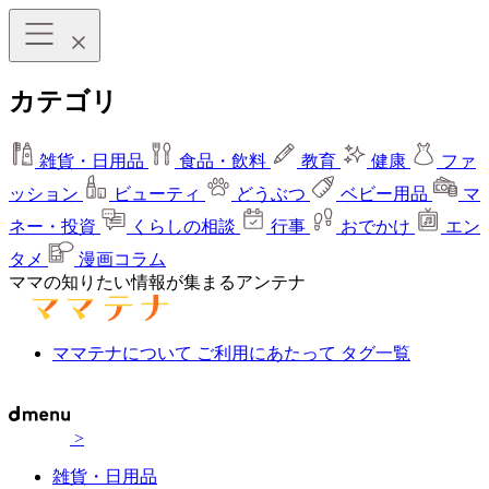
カテゴリ
雑貨・日用品
食品・飲料
教育
健康
ファ
ッション
ビューティ
どうぶつ
ベビー用品
マ
ネー・投資
くらしの相談
行事
おでかけ
エン
タメ
漫画コラム
ママの知りたい情報が集まるアンテナ
ママテナについて
ご利用にあたって
タグ一覧
>
雑貨・日用品