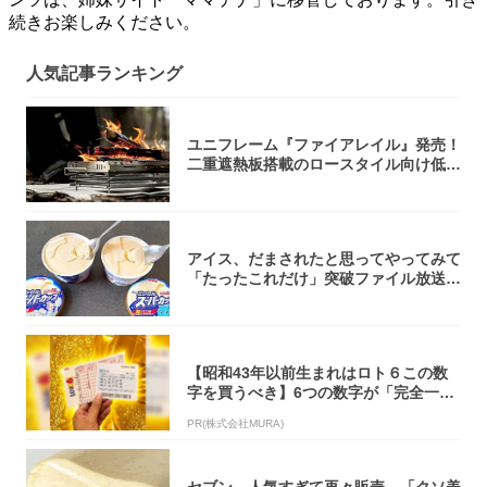
続きお楽しみください。
人気記事ランキング
ユニフレーム『ファイアレイル』発売！
二重遮熱板搭載のロースタイル向け低型
焚き火台
アイス、だまされたと思ってやってみて
「たったこれだけ」突破ファイル放送で
大注目！...
【昭和43年以前生まれはロト６この数
字を買うべき】6つの数字が「完全一
致」する方...
PR(株式会社MURA)