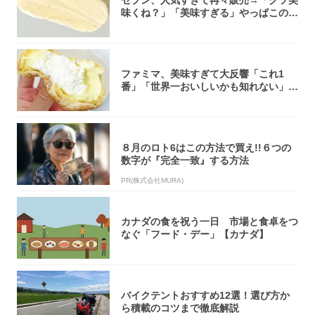
セブン、人気すぎて再々販売→「クソ美
味くね？」「美味すぎる」やっぱこのク
オリティ...
ファミマ、美味すぎて大反響「これ1
番」「世界一おいしいかも知れない」
「飲めそう」
８月のロト6はこの方法で買え!!６つの
数字が『完全一致』する方法
PR(株式会社MURA)
カナダの食を祝う一日 市場と食卓をつ
なぐ「フード・デー」【カナダ】
バイクテントおすすめ12選！選び方か
ら積載のコツまで徹底解説