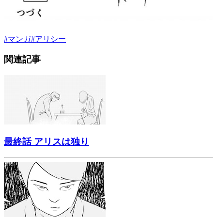
#
マンガ
#
アリシー
関連記事
最終話 アリスは独り