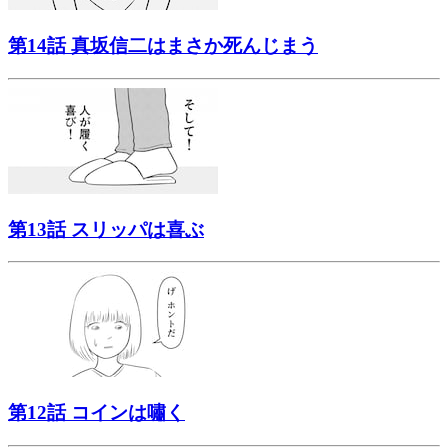
第14話 真坂信二はまさか死んじまう
第13話 スリッパは喜ぶ
第12話 コインは嘯く