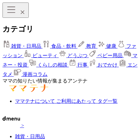
カテゴリ
雑貨・日用品
食品・飲料
教育
健康
ファ
ッション
ビューティ
どうぶつ
ベビー用品
マ
ネー・投資
くらしの相談
行事
おでかけ
エン
タメ
漫画コラム
ママの知りたい情報が集まるアンテナ
ママテナについて
ご利用にあたって
タグ一覧
>
雑貨・日用品