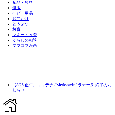
食品・飲料
健康
ベビー用品
おでかけ
どうぶつ
教育
マネー・投資
くらしの相談
ママコマ漫画
【8/26 正午】ママテナ / Merkystyle / ラナーヌ 終了のお
知らせ