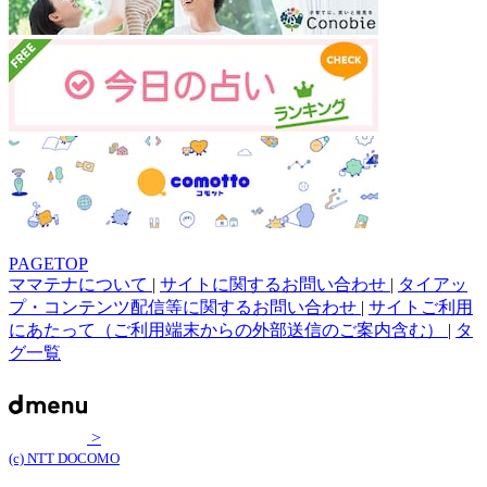
PAGETOP
ママテナについて
|
サイトに関するお問い合わせ
|
タイアッ
プ・コンテンツ配信等に関するお問い合わせ
|
サイトご利用
にあたって（ご利用端末からの外部送信のご案内含む）
|
タ
グ一覧
>
(c) NTT DOCOMO