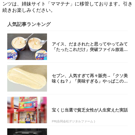
ンツは、姉妹サイト「ママテナ」に移管しております。引き
続きお楽しみください。
人気記事ランキング
アイス、だまされたと思ってやってみて
「たったこれだけ」突破ファイル放送で
大注目！...
セブン、人気すぎて再々販売→「クソ美
味くね？」「美味すぎる」やっぱこのク
オリティ...
宝くじ当選で貧乏女性が人生変えた実話
PR(合同会社デジタルファーム )