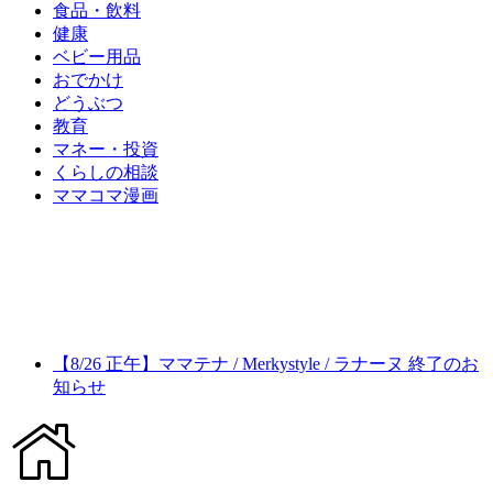
食品・飲料
健康
ベビー用品
おでかけ
どうぶつ
教育
マネー・投資
くらしの相談
ママコマ漫画
【8/26 正午】ママテナ / Merkystyle / ラナーヌ 終了のお
知らせ