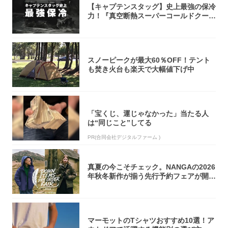
【キャプテンスタッグ】史上最強の保冷
力！『真空断熱スーパーコールドクーラ
ーボック...
スノーピークが最大60％OFF！テント
も焚き火台も楽天で大幅値下げ中
「宝くじ、運じゃなかった」当たる人
は“同じこと”してる
PR(合同会社デジタルファーム )
真夏の今こそチェック。NANGAの2026
年秋冬新作が揃う先行予約フェアが開催
中...
マーモットのTシャツおすすめ10選！ア