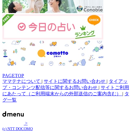
PAGETOP
ママテナについて
|
サイトに関するお問い合わせ
|
タイアッ
プ・コンテンツ配信等に関するお問い合わせ
|
サイトご利用
にあたって（ご利用端末からの外部送信のご案内含む）
|
タ
グ一覧
>
(c) NTT DOCOMO