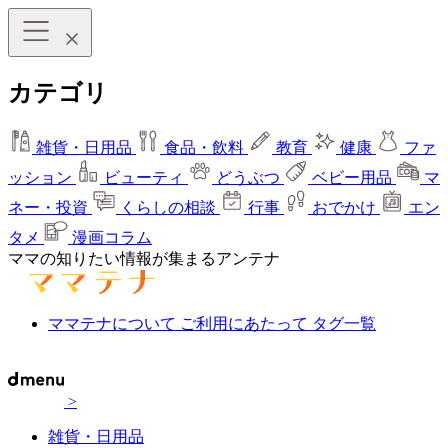
カテゴリ
雑貨・日用品
食品・飲料
教育
健康
ファ
ッション
ビューティ
どうぶつ
ベビー用品
マ
ネー・投資
くらしの相談
行事
おでかけ
エン
タメ
漫画コラム
ママの知りたい情報が集まるアンテナ
ママテナについて
ご利用にあたって
タグ一覧
>
雑貨・日用品