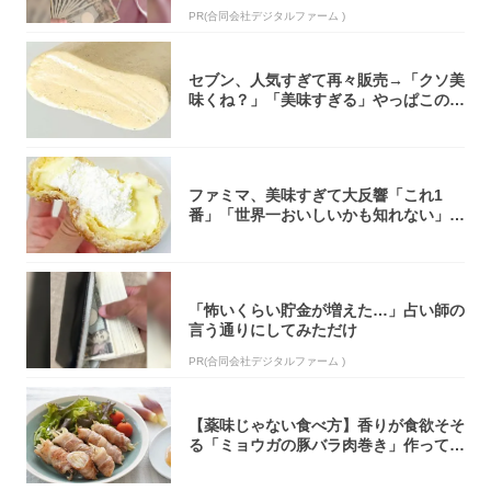
PR(合同会社デジタルファーム )
セブン、人気すぎて再々販売→「クソ美
味くね？」「美味すぎる」やっぱこのク
オリティ...
ファミマ、美味すぎて大反響「これ1
番」「世界一おいしいかも知れない」
「飲めそう」
「怖いくらい貯金が増えた…」占い師の
言う通りにしてみただけ
PR(合同会社デジタルファーム )
【薬味じゃない食べ方】香りが食欲そそ
る「ミョウガの豚バラ肉巻き」作ってみ
た！辛み...