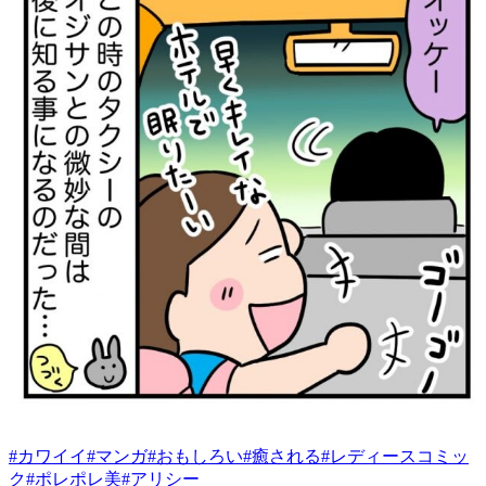
#
カワイイ
#
マンガ
#
おもしろい
#
癒される
#
レディースコミッ
ク
#
ポレポレ美
#
アリシー