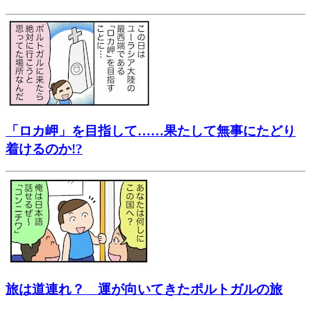
「ロカ岬」を目指して……果たして無事にたどり
着けるのか!?
旅は道連れ？ 運が向いてきたポルトガルの旅