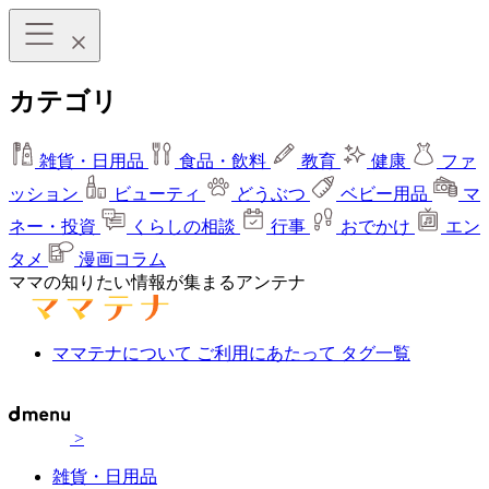
カテゴリ
雑貨・日用品
食品・飲料
教育
健康
ファ
ッション
ビューティ
どうぶつ
ベビー用品
マ
ネー・投資
くらしの相談
行事
おでかけ
エン
タメ
漫画コラム
ママの知りたい情報が集まるアンテナ
ママテナについて
ご利用にあたって
タグ一覧
>
雑貨・日用品