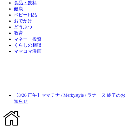
食品・飲料
健康
ベビー用品
おでかけ
どうぶつ
教育
マネー・投資
くらしの相談
ママコマ漫画
【8/26 正午】ママテナ / Merkystyle / ラナーヌ 終了のお
知らせ