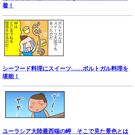
着！
シーフード料理にスイーツ……ポルトガル料理を
堪能！
ユーラシア大陸最西端の岬 そこで見た景色とは