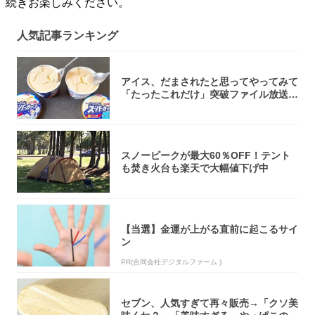
続きお楽しみください。
人気記事ランキング
アイス、だまされたと思ってやってみて
「たったこれだけ」突破ファイル放送で
大注目！...
スノーピークが最大60％OFF！テント
も焚き火台も楽天で大幅値下げ中
【当選】金運が上がる直前に起こるサイ
ン
PR(合同会社デジタルファーム )
セブン、人気すぎて再々販売→「クソ美