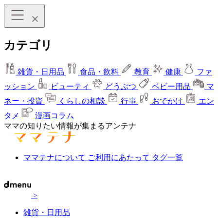
カテゴリ
雑貨・日用品
食品・飲料
教育
健康
ファ
ッション
ビューティ
どうぶつ
ベビー用品
マ
ネー・投資
くらしの相談
行事
おでかけ
エン
タメ
漫画コラム
ママの知りたい情報が集まるアンテナ
ママテナについて
ご利用にあたって
タグ一覧
>
雑貨・日用品