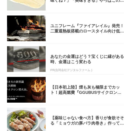
味くね？」「美味すぎる」やっぱこのク
オリティ...
ユニフレーム『ファイアレイル』発売！
二重遮熱板搭載のロースタイル向け低型
焚き火台
あなたの金運はどう？宝くじに縁がある
時、金運はこう変わる
PR(合同会社デジタルファーム )
【日本初上陸】煙も灰も極限までカッ
ト！超高燃費『GGUBUSサイクロン焚
火台』が...
【薬味じゃない食べ方】香りが食欲そそ
る「ミョウガの豚バラ肉巻き」作ってみ
た！辛み...