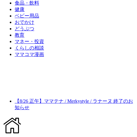
食品・飲料
健康
ベビー用品
おでかけ
どうぶつ
教育
マネー・投資
くらしの相談
ママコマ漫画
【8/26 正午】ママテナ / Merkystyle / ラナーヌ 終了のお
知らせ