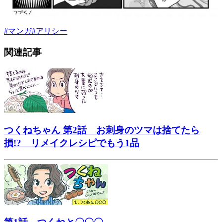
#
マンガ
#
アリシー
関連記事
つくねちゃん 第2話 お刺身のツマは捨てたら
損!? リメイクレシピでもう1品