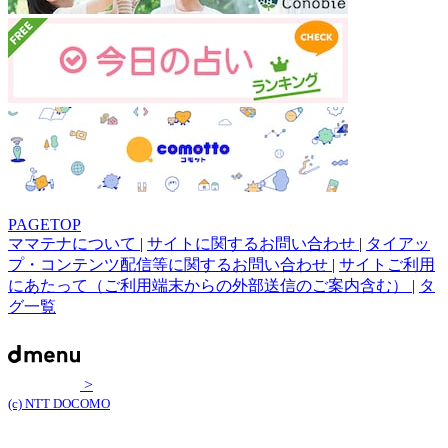
PAGETOP
ママテナについて
|
サイトに関するお問い合わせ
|
タイアッ
プ・コンテンツ配信等に関するお問い合わせ
|
サイトご利用
にあたって（ご利用端末からの外部送信のご案内含む）
|
タ
グ一覧
>
(c) NTT DOCOMO