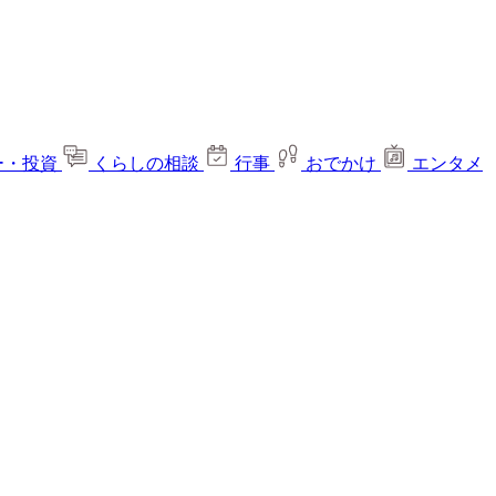
ー・投資
くらしの相談
行事
おでかけ
エンタメ