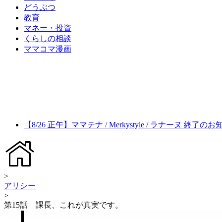
どうぶつ
教育
マネー・投資
くらしの相談
ママコマ漫画
【8/26 正午】ママテナ / Merkystyle / ラナーヌ 終了の
>
アリシー
>
第15話 課長、これが真実です。