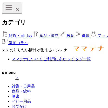
カテゴリ
雑貨・日用品
食品・飲料
教育
健康
ファ
漫画コラム
ママの知りたい情報が集まるアンテナ
ママテナについて
ご利用にあたって
タグ一覧
>
雑貨・日用品
食品・飲料
健康
ベビー用品
おでかけ