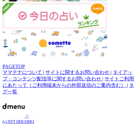
PAGETOP
ママテナについて
|
サイトに関するお問い合わせ
|
タイアッ
プ・コンテンツ配信等に関するお問い合わせ
|
サイトご利用
にあたって（ご利用端末からの外部送信のご案内含む）
|
タ
グ一覧
>
(c) NTT DOCOMO