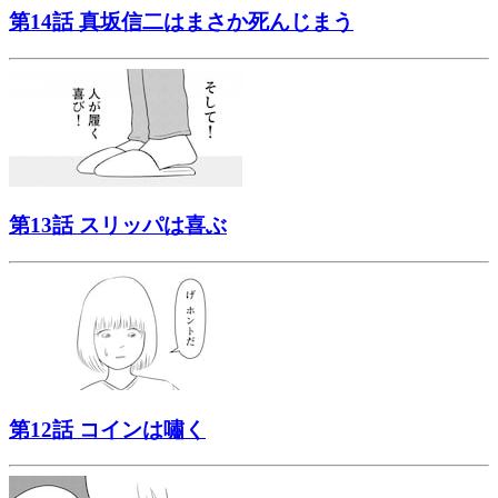
第14話 真坂信二はまさか死んじまう
第13話 スリッパは喜ぶ
第12話 コインは嘯く