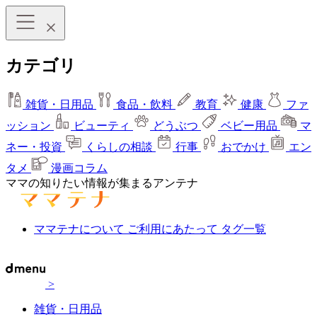
カテゴリ
雑貨・日用品
食品・飲料
教育
健康
ファ
ッション
ビューティ
どうぶつ
ベビー用品
マ
ネー・投資
くらしの相談
行事
おでかけ
エン
タメ
漫画コラム
ママの知りたい情報が集まるアンテナ
ママテナについて
ご利用にあたって
タグ一覧
>
雑貨・日用品