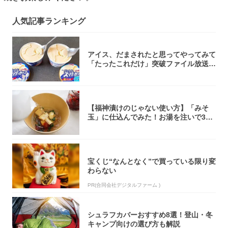
人気記事ランキング
アイス、だまされたと思ってやってみて
「たったこれだけ」突破ファイル放送で
大注目！...
【福神漬けのじゃない使い方】「みそ
玉」に仕込んでみた！お湯を注いで30
秒で…朝の...
宝くじ“なんとなく”で買っている限り変
わらない
PR(合同会社デジタルファーム )
シュラフカバーおすすめ8選！登山・冬
キャンプ向けの選び方も解説