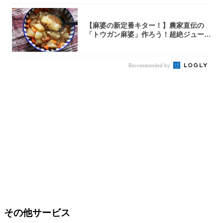
【麻婆の新定番キター！】農家直伝の
「トウガン麻婆」作ろう！超絶ジューシ
ーで箸止ま...
Recommended by
その他サービス