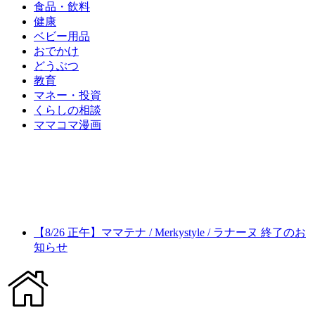
食品・飲料
健康
ベビー用品
おでかけ
どうぶつ
教育
マネー・投資
くらしの相談
ママコマ漫画
【8/26 正午】ママテナ / Merkystyle / ラナーヌ 終了のお
知らせ