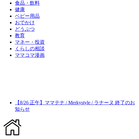
食品・飲料
健康
ベビー用品
おでかけ
どうぶつ
教育
マネー・投資
くらしの相談
ママコマ漫画
【8/26 正午】ママテナ / Merkystyle / ラナーヌ 終了のお
知らせ