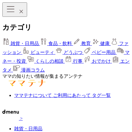
カテゴリ
雑貨・日用品
食品・飲料
教育
健康
ファ
ッション
ビューティ
どうぶつ
ベビー用品
マ
ネー・投資
くらしの相談
行事
おでかけ
エン
タメ
漫画コラム
ママの知りたい情報が集まるアンテナ
ママテナについて
ご利用にあたって
タグ一覧
>
雑貨・日用品