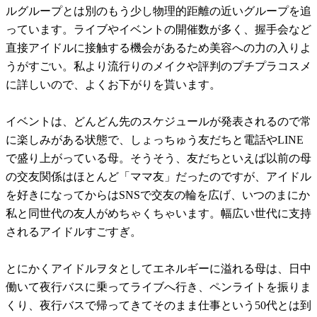
ルグループとは別のもう少し物理的距離の近いグループを追
っています。ライブやイベントの開催数が多く、握手会など
直接アイドルに接触する機会があるため美容への力の入りよ
うがすごい。私より流行りのメイクや評判のプチプラコスメ
に詳しいので、よくお下がりを貰います。
イベントは、どんどん先のスケジュールが発表されるので常
に楽しみがある状態で、しょっちゅう友だちと電話やLINE
で盛り上がっている母。そうそう、友だちといえば以前の母
の交友関係はほとんど「ママ友」だったのですが、アイドル
を好きになってからはSNSで交友の輪を広げ、いつのまにか
私と同世代の友人がめちゃくちゃいます。幅広い世代に支持
されるアイドルすごすぎ。
とにかくアイドルヲタとしてエネルギーに溢れる母は、日中
働いて夜行バスに乗ってライブへ行き、ペンライトを振りま
くり、夜行バスで帰ってきてそのまま仕事という50代とは到