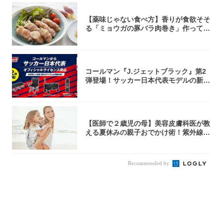
【薬味じゃない食べ方】香りが食欲そそ
る「ミョウガの豚バラ肉巻き」作ってみ
た！辛み...
コールマン『J.ジェットブラック』第2
弾登場！サッカー日本代表モデルの新作
5アイ...
【医師で２歳児の母】美容皮膚科医が教
える夏休みの親子おでかけ術！紫外線＆
熱中症か...
Recommended by