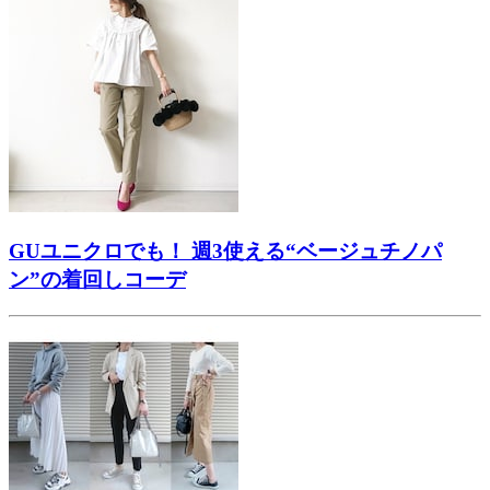
GUユニクロでも！ 週3使える“ベージュチノパ
ン”の着回しコーデ