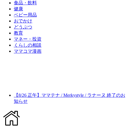
食品・飲料
健康
ベビー用品
おでかけ
どうぶつ
教育
マネー・投資
くらしの相談
ママコマ漫画
【8/26 正午】ママテナ / Merkystyle / ラナーヌ 終了のお
知らせ