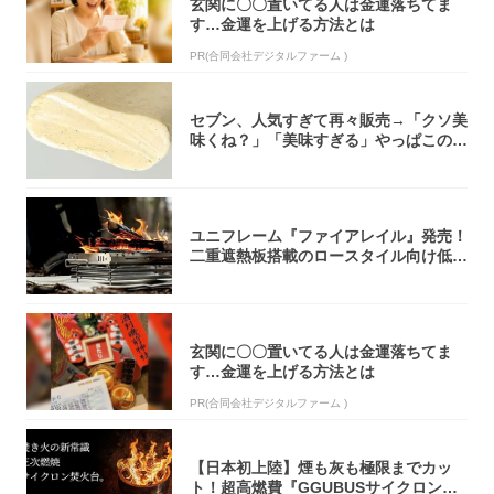
玄関に〇〇置いてる人は金運落ちてま
す…金運を上げる方法とは
PR(合同会社デジタルファーム )
セブン、人気すぎて再々販売→「クソ美
味くね？」「美味すぎる」やっぱこのク
オリティ...
ユニフレーム『ファイアレイル』発売！
二重遮熱板搭載のロースタイル向け低型
焚き火台
玄関に〇〇置いてる人は金運落ちてま
す…金運を上げる方法とは
PR(合同会社デジタルファーム )
【日本初上陸】煙も灰も極限までカッ
ト！超高燃費『GGUBUSサイクロン焚