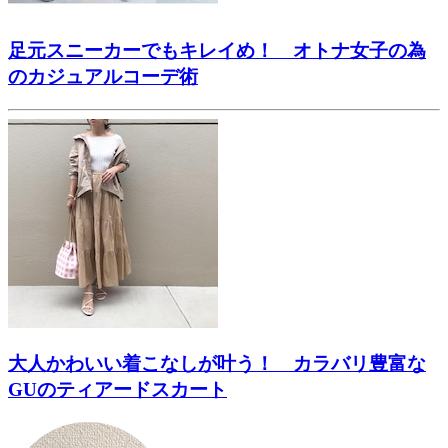
足元スニーカーでもキレイめ！ オトナ女子の為
のカジュアルコーデ術
大人かわいい着こなしが叶う！ カラバリ豊富な
GUのティアードスカート