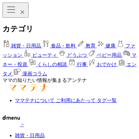
カテゴリ
雑貨・日用品
食品・飲料
教育
健康
ファ
ッション
ビューティ
どうぶつ
ベビー用品
マ
ネー・投資
くらしの相談
行事
おでかけ
エン
タメ
漫画コラム
ママの知りたい情報が集まるアンテナ
ママテナについて
ご利用にあたって
タグ一覧
>
雑貨・日用品