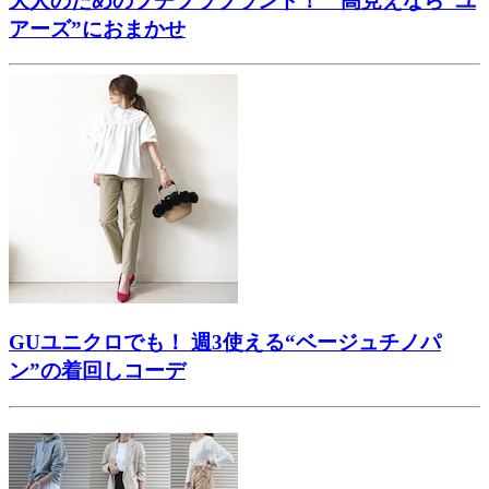
大人のためのプチプラブランド！ 高見えなら“ユ
アーズ”におまかせ
GUユニクロでも！ 週3使える“ベージュチノパ
ン”の着回しコーデ