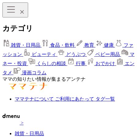
カテゴリ
雑貨・日用品
食品・飲料
教育
健康
ファ
ッション
ビューティ
どうぶつ
ベビー用品
マ
ネー・投資
くらしの相談
行事
おでかけ
エン
タメ
漫画コラム
ママの知りたい情報が集まるアンテナ
ママテナについて
ご利用にあたって
タグ一覧
>
雑貨・日用品