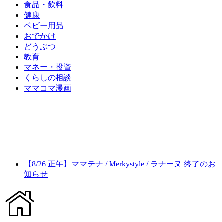
食品・飲料
健康
ベビー用品
おでかけ
どうぶつ
教育
マネー・投資
くらしの相談
ママコマ漫画
【8/26 正午】ママテナ / Merkystyle / ラナーヌ 終了のお
知らせ