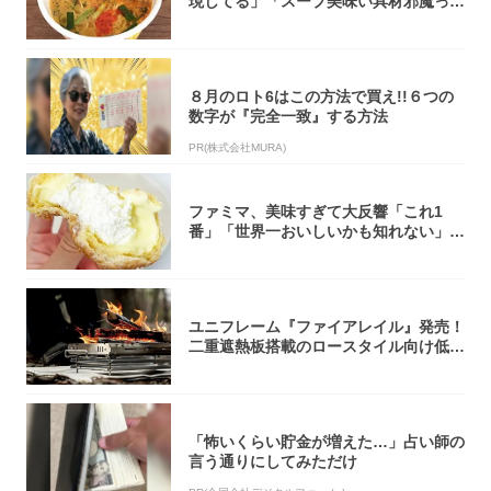
現してる」「スープ美味い具材邪魔って
くらい美...
８月のロト6はこの方法で買え!!６つの
数字が『完全一致』する方法
PR(株式会社MURA)
ファミマ、美味すぎて大反響「これ1
番」「世界一おいしいかも知れない」
「飲めそう」
ユニフレーム『ファイアレイル』発売！
二重遮熱板搭載のロースタイル向け低型
焚き火台
「怖いくらい貯金が増えた…」占い師の
言う通りにしてみただけ