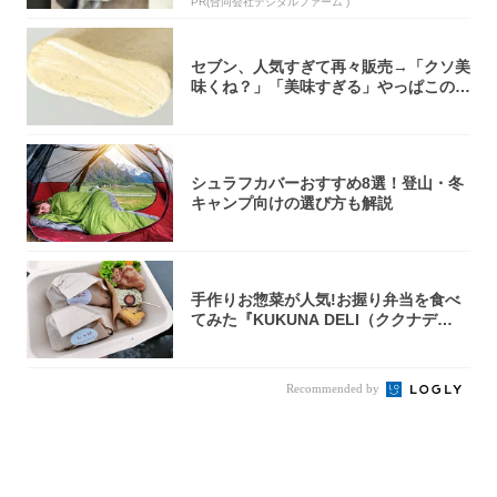
PR(合同会社デジタルファーム )
セブン、人気すぎて再々販売→「クソ美
味くね？」「美味すぎる」やっぱこのク
オリティ...
シュラフカバーおすすめ8選！登山・冬
キャンプ向けの選び方も解説
手作りお惣菜が人気!お握り弁当を食べ
てみた『KUKUNA DELI（ククナデ
リ）...
Recommended by