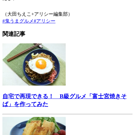
（大田ちえこ+アリシー編集部）
#
鬼うまグルメ
#
アリシー
関連記事
自宅で再現できる！ B級グルメ「富士宮焼きそ
ば」を作ってみた