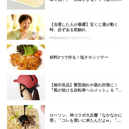
オリティ...
【当選した人が暴露】宝くじ運が動く
時、必ずある前触れ
PR(合同会社デジタルファーム )
材料2つで作る！塩チキンソテー
【無印良品】髪型崩れや蒸れ対策に！
『風が抜ける自転車ヘルメット』＆『2
0型自転車...
ローソン、神コラボ大反響「なかなかに
罪」「コレを買いに来たんだよw」「３
件まわっ...