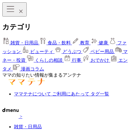
カテゴリ
雑貨・日用品
食品・飲料
教育
健康
ファ
ッション
ビューティ
どうぶつ
ベビー用品
マ
ネー・投資
くらしの相談
行事
おでかけ
エン
タメ
漫画コラム
ママの知りたい情報が集まるアンテナ
ママテナについて
ご利用にあたって
タグ一覧
>
雑貨・日用品