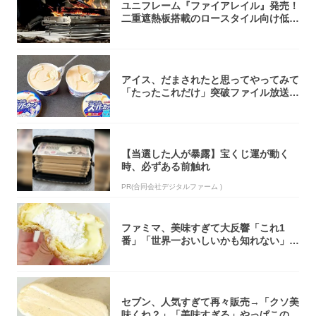
ユニフレーム『ファイアレイル』発売！
二重遮熱板搭載のロースタイル向け低型
焚き火台
アイス、だまされたと思ってやってみて
「たったこれだけ」突破ファイル放送で
大注目！...
【当選した人が暴露】宝くじ運が動く
時、必ずある前触れ
PR(合同会社デジタルファーム )
ファミマ、美味すぎて大反響「これ1
番」「世界一おいしいかも知れない」
「飲めそう」
セブン、人気すぎて再々販売→「クソ美
味くね？」「美味すぎる」やっぱこのク