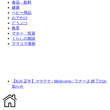
食品・飲料
健康
ベビー用品
おでかけ
どうぶつ
教育
マネー・投資
くらしの相談
ママコマ漫画
【8/26 正午】ママテナ / Merkystyle / ラナーヌ 終了のお
知らせ