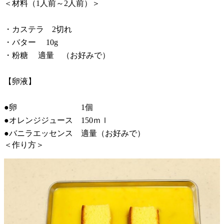
＜材料（1人前～2人前）＞
・カステラ 2切れ
・バター 10g
・粉糖 適量 （お好みで）
【卵液】
●卵 1個
●オレンジジュース 150ｍｌ
●バニラエッセンス 適量（お好みで）
＜作り方＞