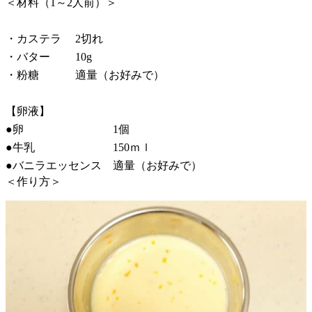
＜材料（1～2人前）＞
・カステラ 2切れ
・バター 10g
・粉糖 適量（お好みで）
【卵液】
●卵 1個
●牛乳 150ｍｌ
●バニラエッセンス 適量（お好みで）
＜作り方＞