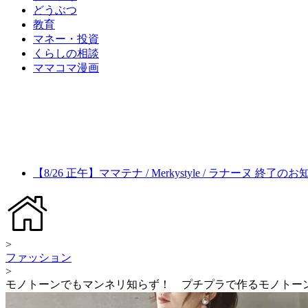
どうぶつ
教育
マネー・投資
くらしの相談
ママコマ漫画
【8/26 正午】ママテナ / Merkystyle / ラナーヌ 終了の
>
ファッション
>
モノトーンでもマンネリ知らず！ プチプラで作るモノトー