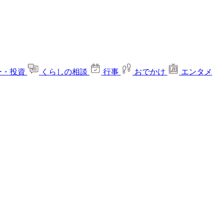
ー・投資
くらしの相談
行事
おでかけ
エンタメ