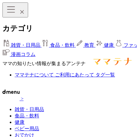
カテゴリ
雑貨・日用品
食品・飲料
教育
健康
ファ
漫画コラム
ママの知りたい情報が集まるアンテナ
ママテナについて
ご利用にあたって
タグ一覧
>
雑貨・日用品
食品・飲料
健康
ベビー用品
おでかけ