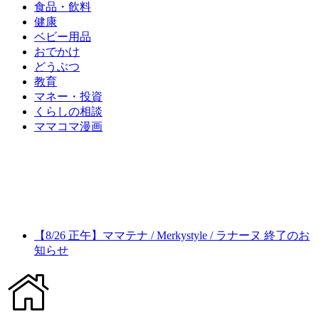
食品・飲料
健康
ベビー用品
おでかけ
どうぶつ
教育
マネー・投資
くらしの相談
ママコマ漫画
【8/26 正午】ママテナ / Merkystyle / ラナーヌ 終了のお
知らせ