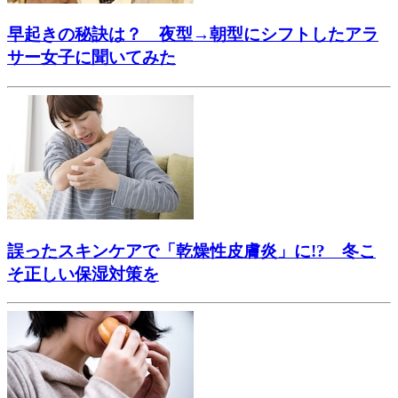
早起きの秘訣は？ 夜型→朝型にシフトしたアラ
サー女子に聞いてみた
誤ったスキンケアで「乾燥性皮膚炎」に!? 冬こ
そ正しい保湿対策を