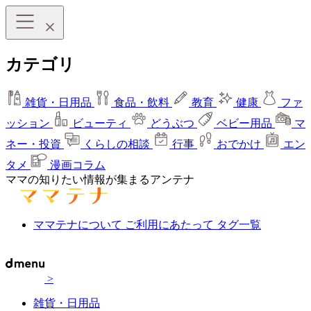
カテゴリ
雑貨・日用品
食品・飲料
教育
健康
ファ
ッション
ビューティ
どうぶつ
ベビー用品
マ
ネー・投資
くらしの相談
行事
おでかけ
エン
タメ
漫画コラム
ママの知りたい情報が集まるアンテナ
ママテナについて
ご利用にあたって
タグ一覧
>
雑貨・日用品