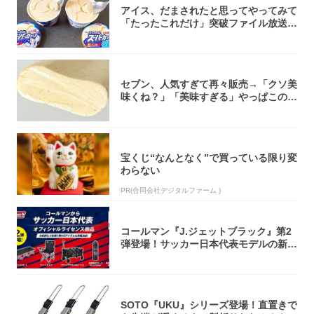
アイス、だまされたと思ってやってみて
「たったこれだけ」突破ファイル放送で
大注目！...
セブン、人気すぎて再々販売→「クソ美
味くね？」「美味すぎる」やっぱこのク
オリティ...
宝くじ“なんとなく”で買っている限り変
わらない
PR(合同会社デジタルファーム )
コールマン『J.ジェットブラック』第2
弾登場！サッカー日本代表モデルの新作
5アイ...
SOTO『UKU』シリーズ登場！直置きで