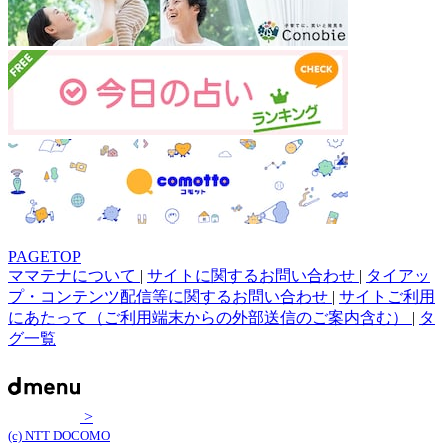
PAGETOP
ママテナについて
|
サイトに関するお問い合わせ
|
タイアッ
プ・コンテンツ配信等に関するお問い合わせ
|
サイトご利用
にあたって（ご利用端末からの外部送信のご案内含む）
|
タ
グ一覧
>
(c) NTT DOCOMO