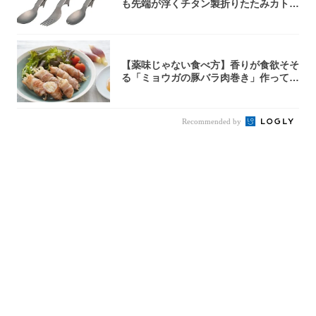
も先端が浮くチタン製折りたたみカトラ
リー
【薬味じゃない食べ方】香りが食欲そそ
る「ミョウガの豚バラ肉巻き」作ってみ
た！辛み...
Recommended by