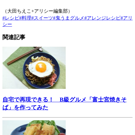
（大田ちえこ+アリシー編集部）
#
レシピ
#
料理
#
スイーツ
#
鬼うまグルメ
#
アレンジレシピ
#
アリ
シー
関連記事
自宅で再現できる！ B級グルメ「富士宮焼きそ
ば」を作ってみた