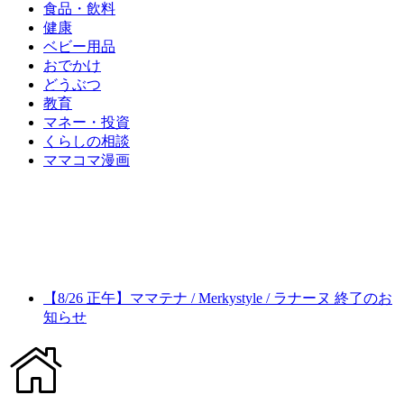
食品・飲料
健康
ベビー用品
おでかけ
どうぶつ
教育
マネー・投資
くらしの相談
ママコマ漫画
【8/26 正午】ママテナ / Merkystyle / ラナーヌ 終了のお
知らせ