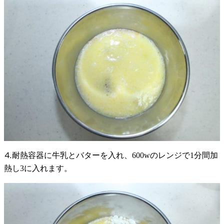
⒋耐熱容器に牛乳とバターを入れ、600wのレンジで1分間加
熱し3に入れます。