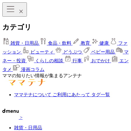
カテゴリ
雑貨・日用品
食品・飲料
教育
健康
ファ
ッション
ビューティ
どうぶつ
ベビー用品
マ
ネー・投資
くらしの相談
行事
おでかけ
エン
タメ
漫画コラム
ママの知りたい情報が集まるアンテナ
ママテナについて
ご利用にあたって
タグ一覧
>
雑貨・日用品