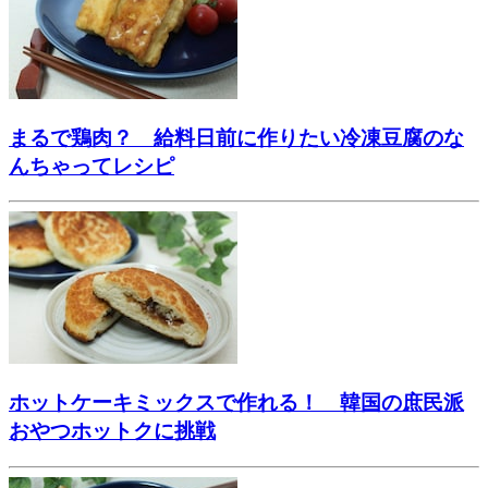
まるで鶏肉？ 給料日前に作りたい冷凍豆腐のな
んちゃってレシピ
ホットケーキミックスで作れる！ 韓国の庶民派
おやつホットクに挑戦