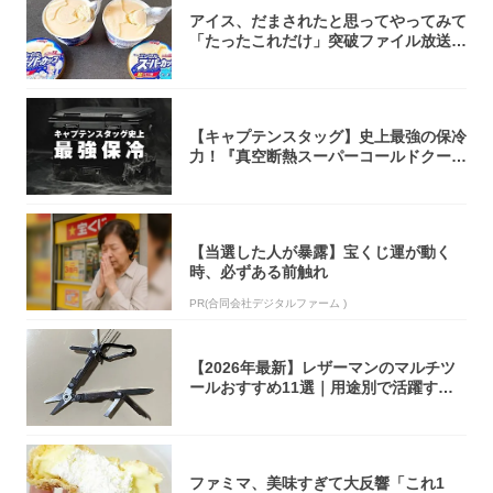
アイス、だまされたと思ってやってみて
「たったこれだけ」突破ファイル放送で
大注目！...
【キャプテンスタッグ】史上最強の保冷
力！『真空断熱スーパーコールドクーラ
ーボック...
【当選した人が暴露】宝くじ運が動く
時、必ずある前触れ
PR(合同会社デジタルファーム )
【2026年最新】レザーマンのマルチツ
ールおすすめ11選｜用途別で活躍する
モデル...
ファミマ、美味すぎて大反響「これ1