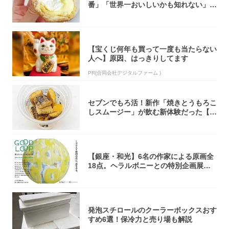
番」「世界一おいしいかも知れない」
「飲めそう」
【宝くじ何年も買って一度も当たらない
人へ】原因、はっきりしてます
PR(合同会社デジタルファーム )
セブンでもろ活！新作「焼きとうもろこ
しスムージー」が飲む新体験だった【東
京の一部...
【銀座・和光】6名の作家による原画全
18点。ヘラルボニーとの特別企画展「G
OOD...
発泡スチロールのクーラーボックスおす
すめ6選！保冷力と売り場も解説