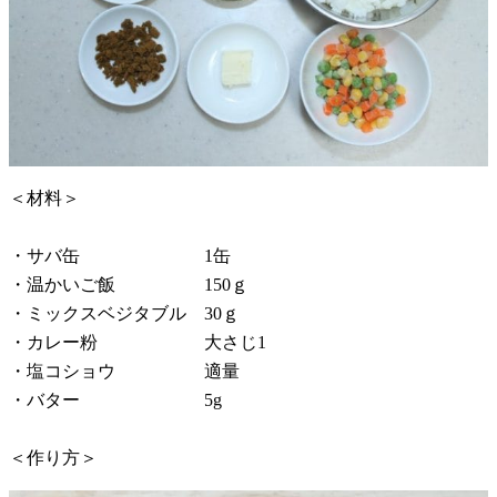
＜材料＞
・サバ缶 1缶
・温かいご飯 150ｇ
・ミックスベジタブル 30ｇ
・カレー粉 大さじ1
・塩コショウ 適量
・バター 5g
＜作り方＞