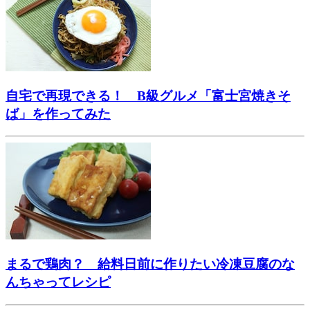
自宅で再現できる！ B級グルメ「富士宮焼きそ
ば」を作ってみた
まるで鶏肉？ 給料日前に作りたい冷凍豆腐のな
んちゃってレシピ