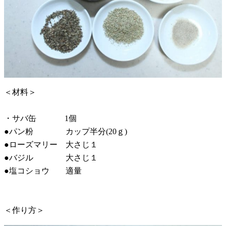
＜材料＞
・サバ缶 1個
●パン粉 カップ半分(20ｇ)
●ローズマリー 大さじ１
●バジル 大さじ１
●塩コショウ 適量
＜作り方＞