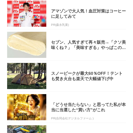
アマゾンで大人気！血圧対策はコーヒー
に足してみて
PR(森永乳業)
セブン、人気すぎて再々販売→「クソ美
味くね？」「美味すぎる」やっぱこのク
オリティ...
スノーピークが最大60％OFF！テント
も焚き火台も楽天で大幅値下げ中
「どうせ当たらない」と思ってた私が本
当に当選した“買い方”がこれ
PR(合同会社デジタルファーム )