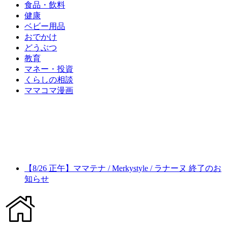
食品・飲料
健康
ベビー用品
おでかけ
どうぶつ
教育
マネー・投資
くらしの相談
ママコマ漫画
【8/26 正午】ママテナ / Merkystyle / ラナーヌ 終了のお
知らせ