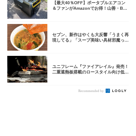
【最大40％OFF】ポータブルエアコン
＆ファンがAmazonでお得！山善・Bo
u...
セブン、新作はやくも大反響「うまく再
現してる」「スープ美味い具材邪魔って
くらい美...
ユニフレーム『ファイアレイル』発売！
二重遮熱板搭載のロースタイル向け低型
焚き火台
Recommended by