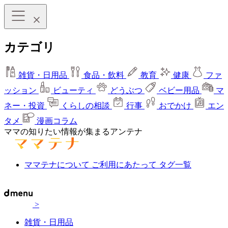
カテゴリ
雑貨・日用品
食品・飲料
教育
健康
ファ
ッション
ビューティ
どうぶつ
ベビー用品
マ
ネー・投資
くらしの相談
行事
おでかけ
エン
タメ
漫画コラム
ママの知りたい情報が集まるアンテナ
ママテナについて
ご利用にあたって
タグ一覧
>
雑貨・日用品