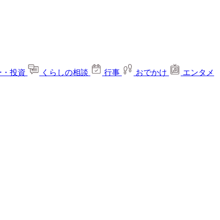
ー・投資
くらしの相談
行事
おでかけ
エンタメ