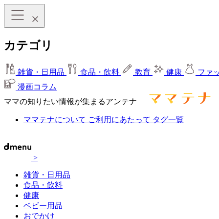
カテゴリ
雑貨・日用品
食品・飲料
教育
健康
ファ
漫画コラム
ママの知りたい情報が集まるアンテナ
ママテナについて
ご利用にあたって
タグ一覧
>
雑貨・日用品
食品・飲料
健康
ベビー用品
おでかけ