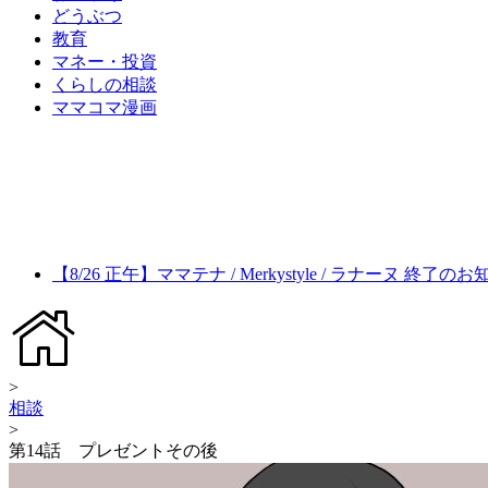
どうぶつ
教育
マネー・投資
くらしの相談
ママコマ漫画
【8/26 正午】ママテナ / Merkystyle / ラナーヌ 終了の
>
相談
>
第14話 プレゼントその後