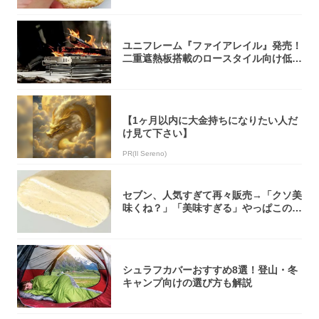
ユニフレーム『ファイアレイル』発売！
二重遮熱板搭載のロースタイル向け低型
焚き火台
【1ヶ月以内に大金持ちになりたい人だ
け見て下さい】
PR(Il Sereno)
セブン、人気すぎて再々販売→「クソ美
味くね？」「美味すぎる」やっぱこのク
オリティ...
シュラフカバーおすすめ8選！登山・冬
キャンプ向けの選び方も解説