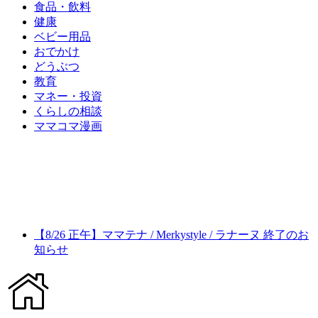
食品・飲料
健康
ベビー用品
おでかけ
どうぶつ
教育
マネー・投資
くらしの相談
ママコマ漫画
【8/26 正午】ママテナ / Merkystyle / ラナーヌ 終了のお
知らせ