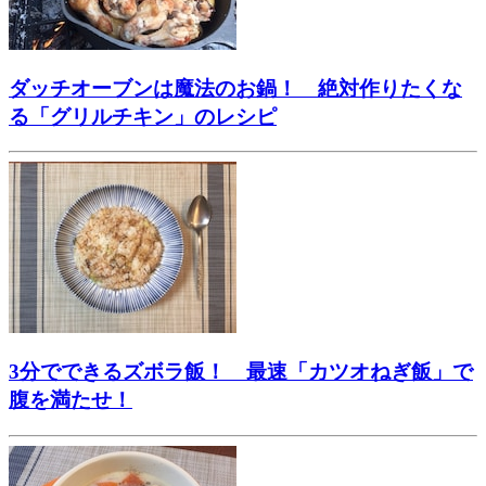
ダッチオーブンは魔法のお鍋！ 絶対作りたくな
る「グリルチキン」のレシピ
3分でできるズボラ飯！ 最速「カツオねぎ飯」で
腹を満たせ！