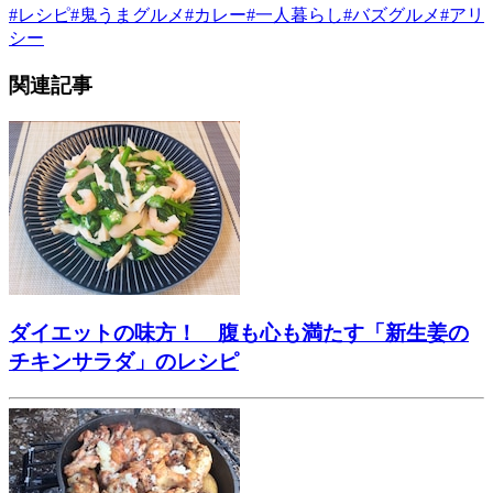
#
レシピ
#
鬼うまグルメ
#
カレー
#
一人暮らし
#
バズグルメ
#
アリ
シー
関連記事
ダイエットの味方！ 腹も心も満たす「新生姜の
チキンサラダ」のレシピ