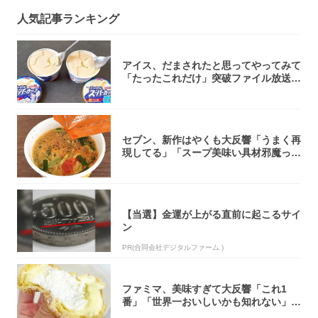
人気記事ランキング
アイス、だまされたと思ってやってみて
「たったこれだけ」突破ファイル放送で
大注目！...
セブン、新作はやくも大反響「うまく再
現してる」「スープ美味い具材邪魔って
くらい美...
【当選】金運が上がる直前に起こるサイ
ン
PR(合同会社デジタルファーム )
ファミマ、美味すぎて大反響「これ1
番」「世界一おいしいかも知れない」
「飲めそう」