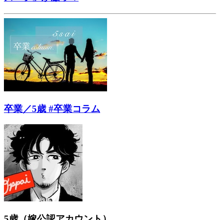
卒業／5歳 #卒業コラム
5歳（嫁公認アカウント）