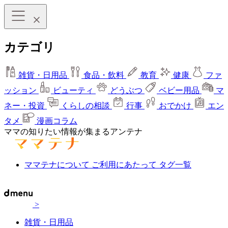
カテゴリ
雑貨・日用品
食品・飲料
教育
健康
ファ
ッション
ビューティ
どうぶつ
ベビー用品
マ
ネー・投資
くらしの相談
行事
おでかけ
エン
タメ
漫画コラム
ママの知りたい情報が集まるアンテナ
ママテナについて
ご利用にあたって
タグ一覧
>
雑貨・日用品