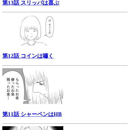
第13話 スリッパは喜ぶ
第12話 コインは嘯く
第11話 シャーペンはHB