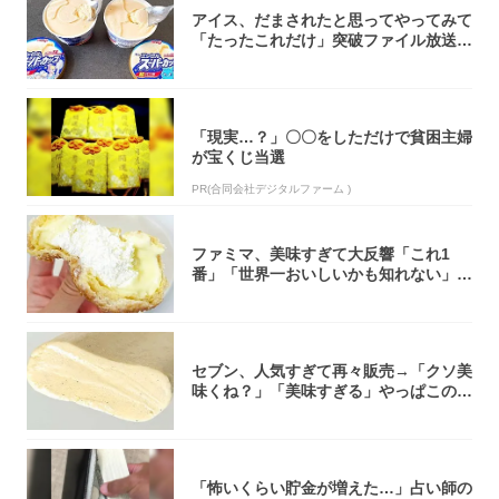
アイス、だまされたと思ってやってみて
「たったこれだけ」突破ファイル放送で
大注目！...
「現実…？」〇〇をしただけで貧困主婦
が宝くじ当選
PR(合同会社デジタルファーム )
ファミマ、美味すぎて大反響「これ1
番」「世界一おいしいかも知れない」
「飲めそう」
セブン、人気すぎて再々販売→「クソ美
味くね？」「美味すぎる」やっぱこのク
オリティ...
「怖いくらい貯金が増えた…」占い師の