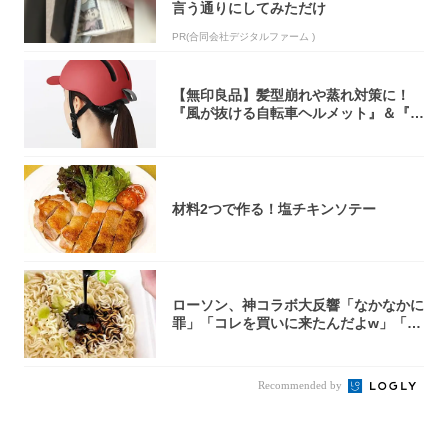
言う通りにしてみただけ
PR(合同会社デジタルファーム )
【無印良品】髪型崩れや蒸れ対策に！
『風が抜ける自転車ヘルメット』＆『2
0型自転車...
材料2つで作る！塩チキンソテー
ローソン、神コラボ大反響「なかなかに
罪」「コレを買いに来たんだよw」「３
件まわっ...
Recommended by