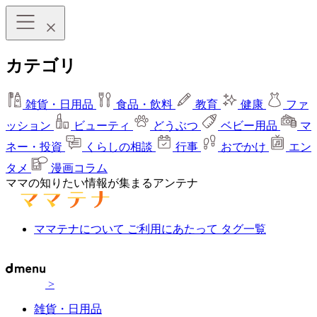
カテゴリ
雑貨・日用品
食品・飲料
教育
健康
ファ
ッション
ビューティ
どうぶつ
ベビー用品
マ
ネー・投資
くらしの相談
行事
おでかけ
エン
タメ
漫画コラム
ママの知りたい情報が集まるアンテナ
ママテナについて
ご利用にあたって
タグ一覧
>
雑貨・日用品