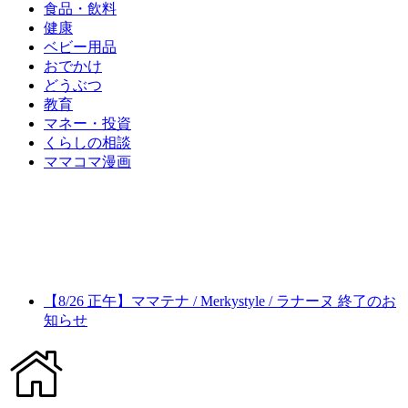
食品・飲料
健康
ベビー用品
おでかけ
どうぶつ
教育
マネー・投資
くらしの相談
ママコマ漫画
【8/26 正午】ママテナ / Merkystyle / ラナーヌ 終了のお
知らせ