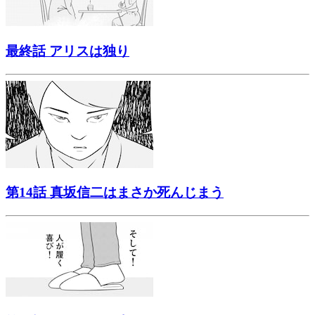
最終話 アリスは独り
第14話 真坂信二はまさか死んじまう