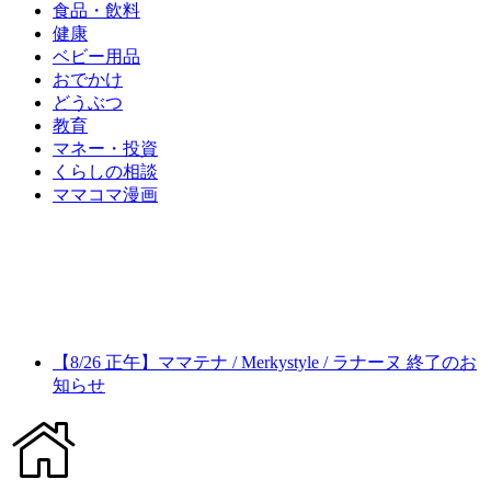
食品・飲料
健康
ベビー用品
おでかけ
どうぶつ
教育
マネー・投資
くらしの相談
ママコマ漫画
【8/26 正午】ママテナ / Merkystyle / ラナーヌ 終了のお
知らせ