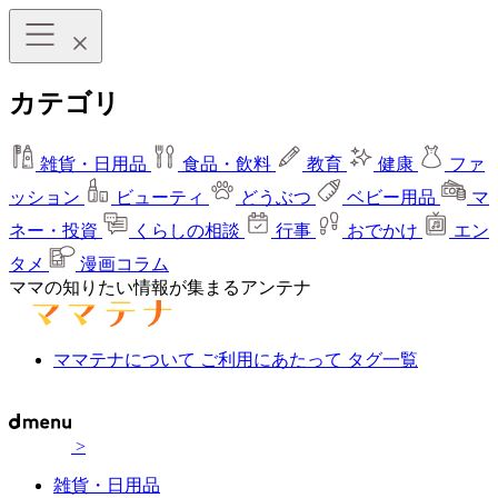
カテゴリ
雑貨・日用品
食品・飲料
教育
健康
ファ
ッション
ビューティ
どうぶつ
ベビー用品
マ
ネー・投資
くらしの相談
行事
おでかけ
エン
タメ
漫画コラム
ママの知りたい情報が集まるアンテナ
ママテナについて
ご利用にあたって
タグ一覧
>
雑貨・日用品