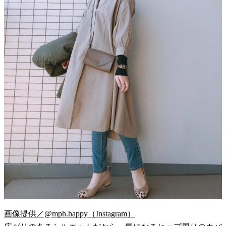
画像提供／@mph.happy（Instagram）