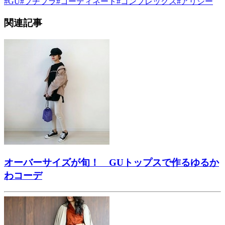
#
GU
#
プチプラ
#
コーディネート
#
コンプレックス
#
アリシー
関連記事
オーバーサイズが旬！ GUトップスで作るゆるか
わコーデ