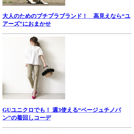
大人のためのプチプラブランド！ 高見えなら“ユ
アーズ”におまかせ
GUユニクロでも！ 週3使える“ベージュチノパ
ン”の着回しコーデ