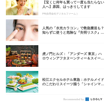
【宝くじ何年も買って一度も当たらない
人へ】原因、はっきりしてます
PR(合同会社デジタルファーム )
人気の「水光カラコン」で救急搬送も？
知らずに使うと危険な『失明リスク』と
医師が教...
虎ノ門ヒルズ：「アンダーズ 東京」ハ
ロウィンアフタヌーンティー＆スイーツ
コレクシ...
松江エクセルホテル東急：ホテルメイド
のこだわりスイーツ揃う「シャインマス
カットの...
Recommended by