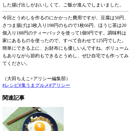
した揚げ出しがおいしくて、ご飯が進んでしまいました。
今回とうめしを作るのにかかった費用ですが、豆腐は50円、
さつま揚げは3枚入り198円のもので1枚66円、ほうじ茶は20
個入り188円のティーバックを使って1個9円です。調味料は
家にあるものを使ったので、すべて合わせて125円でした。
簡単にできる上に、お財布にも優しいんですね。ボリューム
もありながら節約もできるとうめし、ぜひ自宅でも作ってみ
てください。
（大田ちえこ+アリシー編集部）
#
レシピ
#
鬼うまグルメ
#
アリシー
関連記事