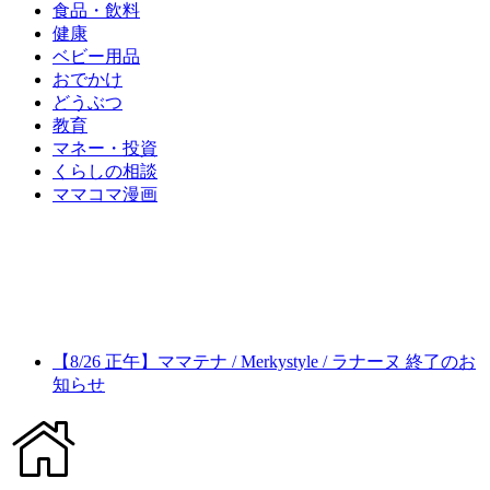
食品・飲料
健康
ベビー用品
おでかけ
どうぶつ
教育
マネー・投資
くらしの相談
ママコマ漫画
【8/26 正午】ママテナ / Merkystyle / ラナーヌ 終了のお
知らせ