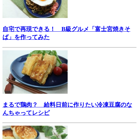
自宅で再現できる！ B級グルメ「富士宮焼きそ
ば」を作ってみた
まるで鶏肉？ 給料日前に作りたい冷凍豆腐のな
んちゃってレシピ