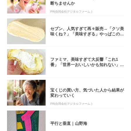
断ちませんか
PR(合同会社デジタルファーム )
セブン、人気すぎて再々販売→「クソ美
味くね？」「美味すぎる」やっぱこのク
オリティ...
ファミマ、美味すぎて大反響「これ1
番」「世界一おいしいかも知れない」
「飲めそう」
宝くじの買い方、気づいた人から結果が
変わっていく
PR(合同会社デジタルファーム )
平行と垂直｜山野海