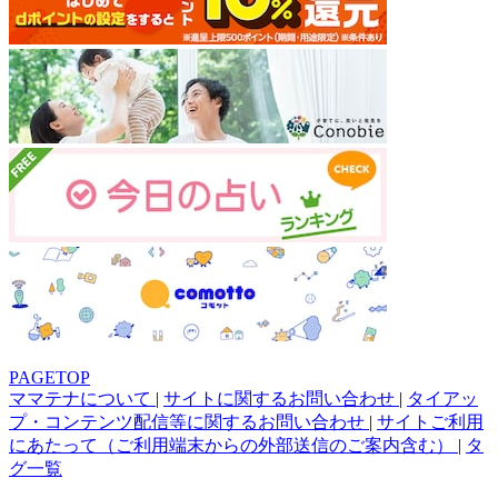
PAGETOP
ママテナについて
|
サイトに関するお問い合わせ
|
タイアッ
プ・コンテンツ配信等に関するお問い合わせ
|
サイトご利用
にあたって（ご利用端末からの外部送信のご案内含む）
|
タ
グ一覧