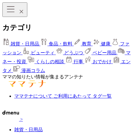
カテゴリ
雑貨・日用品
食品・飲料
教育
健康
ファ
ッション
ビューティ
どうぶつ
ベビー用品
マ
ネー・投資
くらしの相談
行事
おでかけ
エン
タメ
漫画コラム
ママの知りたい情報が集まるアンテナ
ママテナについて
ご利用にあたって
タグ一覧
>
雑貨・日用品