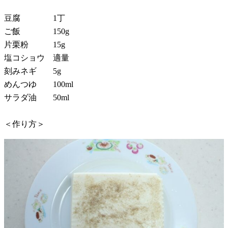
豆腐 1丁
ご飯 150g
片栗粉 15g
塩コショウ 適量
刻みネギ 5g
めんつゆ 100ml
サラダ油 50ml
＜作り方＞