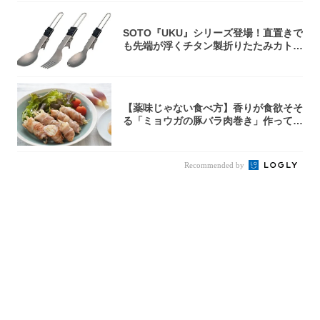
SOTO『UKU』シリーズ登場！直置きで
も先端が浮くチタン製折りたたみカトラ
リー
【薬味じゃない食べ方】香りが食欲そそ
る「ミョウガの豚バラ肉巻き」作ってみ
た！辛み...
Recommended by