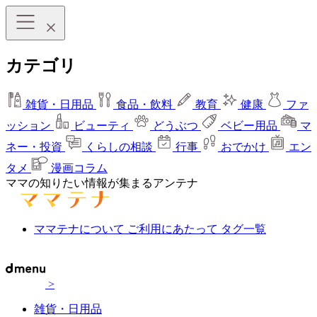
カテゴリ
雑貨・日用品
食品・飲料
教育
健康
ファ
ッション
ビューティ
どうぶつ
ベビー用品
マ
ネー・投資
くらしの相談
行事
おでかけ
エン
タメ
漫画コラム
ママの知りたい情報が集まるアンテナ
ママテナについて
ご利用にあたって
タグ一覧
>
雑貨・日用品