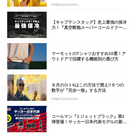
致」する方...
PR(株式会社MURA)
【キャプテンスタッグ】史上最強の保冷
力！『真空断熱スーパーコールドクーラ
ーボック...
マーモットのTシャツおすすめ10選！ア
ウトドアで活躍する機能別の選び方
８月のロト6はこの方法で買え!!６つの
数字が『完全一致』する方法
PR(株式会社MURA)
コールマン『J.ジェットブラック』第2
弾登場！サッカー日本代表モデルの新作
5アイ...