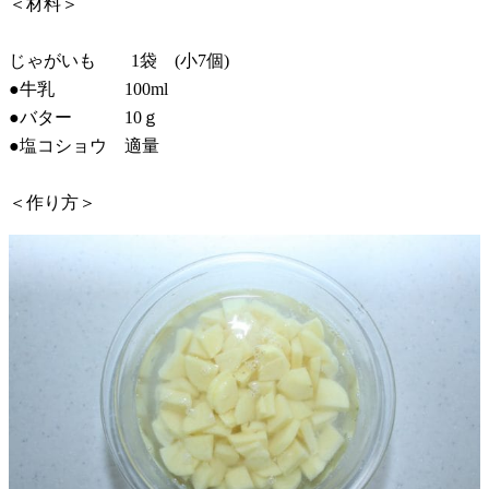
＜材料＞
じゃがいも 1袋 (小7個)
●牛乳 100ml
●バター 10ｇ
●塩コショウ 適量
＜作り方＞