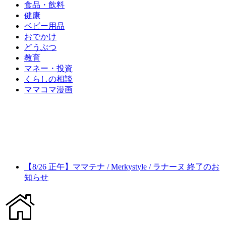
食品・飲料
健康
ベビー用品
おでかけ
どうぶつ
教育
マネー・投資
くらしの相談
ママコマ漫画
【8/26 正午】ママテナ / Merkystyle / ラナーヌ 終了のお
知らせ