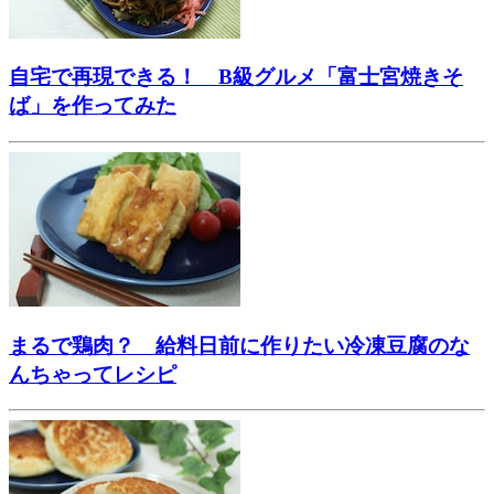
自宅で再現できる！ B級グルメ「富士宮焼きそ
ば」を作ってみた
まるで鶏肉？ 給料日前に作りたい冷凍豆腐のな
んちゃってレシピ