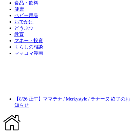
食品・飲料
健康
ベビー用品
おでかけ
どうぶつ
教育
マネー・投資
くらしの相談
ママコマ漫画
【8/26 正午】ママテナ / Merkystyle / ラナーヌ 終了のお
知らせ