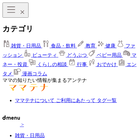
カテゴリ
雑貨・日用品
食品・飲料
教育
健康
ファ
ッション
ビューティ
どうぶつ
ベビー用品
マ
ネー・投資
くらしの相談
行事
おでかけ
エン
タメ
漫画コラム
ママの知りたい情報が集まるアンテナ
ママテナについて
ご利用にあたって
タグ一覧
>
雑貨・日用品