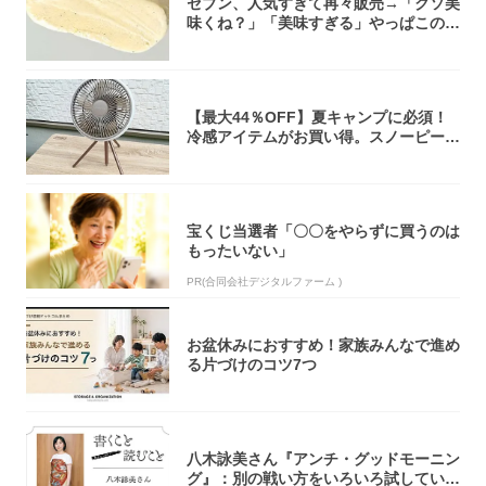
セブン、人気すぎて再々販売→「クソ美
味くね？」「美味すぎる」やっぱこのク
オリティ...
【最大44％OFF】夏キャンプに必須！
冷感アイテムがお買い得。スノーピー
ク・ロゴ...
宝くじ当選者「〇〇をやらずに買うのは
もったいない」
PR(合同会社デジタルファーム )
お盆休みにおすすめ！家族みんなで進め
る片づけのコツ7つ
八木詠美さん『アンチ・グッドモーニン
グ』：別の戦い方をいろいろ試している