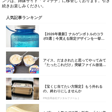
ンツは、姉妹サイト「ママテナ」に移管しております。引き
続きお楽しみください。
人気記事ランキング
【2026年最新】ナルゲンボトルのコラ
ボ5選｜今買える限定デザインを一挙紹
介！
アイス、だまされたと思ってやってみて
「たったこれだけ」突破ファイル放送で
大注目！...
【宝くじ当てたい方限定】もう外れる
の、終わりにしませんか
PR(合同会社デジタルファーム )