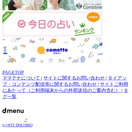
PAGETOP
ママテナについて
|
サイトに関するお問い合わせ
|
タイアッ
プ・コンテンツ配信等に関するお問い合わせ
|
サイトご利用
にあたって（ご利用端末からの外部送信のご案内含む）
|
タ
グ一覧
>
(c) NTT DOCOMO