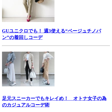
GUユニクロでも！ 週3使える“ベージュチノパ
ン”の着回しコーデ
足元スニーカーでもキレイめ！ オトナ女子の為
のカジュアルコーデ術