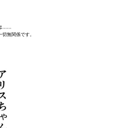
は……
一切無関係です。