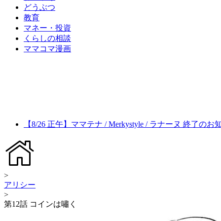
どうぶつ
教育
マネー・投資
くらしの相談
ママコマ漫画
【8/26 正午】ママテナ / Merkystyle / ラナーヌ 終了の
>
アリシー
>
第12話 コインは嘯く