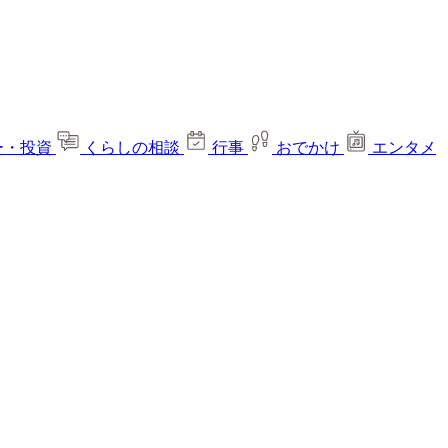
ー・投資
くらしの相談
行事
おでかけ
エンタメ