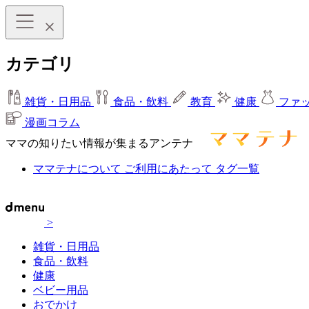
カテゴリ
雑貨・日用品
食品・飲料
教育
健康
ファ
漫画コラム
ママの知りたい情報が集まるアンテナ
ママテナについて
ご利用にあたって
タグ一覧
>
雑貨・日用品
食品・飲料
健康
ベビー用品
おでかけ