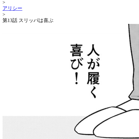
>
アリシー
>
第13話 スリッパは喜ぶ