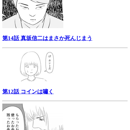
第14話 真坂信二はまさか死んじまう
第12話 コインは嘯く