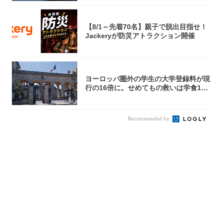
【8/1～先着70名】親子で脱出目指せ！
Jackeryが防災アトラクション開催
ヨーロッパ圏外の学生の大学登録料が現
行の16倍に。せめてもの救いは学食1€?
【フ...
Recommended by