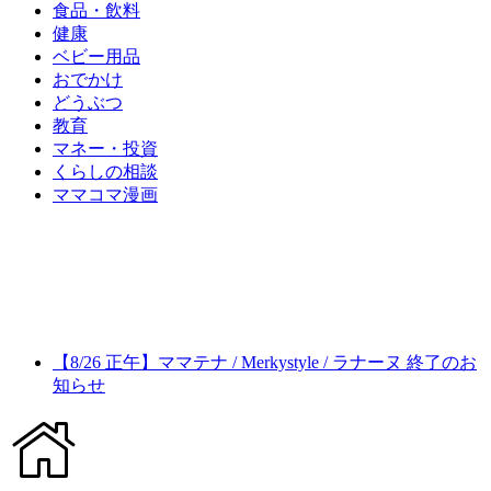
食品・飲料
健康
ベビー用品
おでかけ
どうぶつ
教育
マネー・投資
くらしの相談
ママコマ漫画
【8/26 正午】ママテナ / Merkystyle / ラナーヌ 終了のお
知らせ