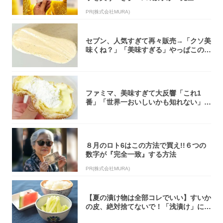
致」する方...
PR(株式会社MURA)
セブン、人気すぎて再々販売→「クソ美
味くね？」「美味すぎる」やっぱこのク
オリティ...
ファミマ、美味すぎて大反響「これ1
番」「世界一おいしいかも知れない」
「飲めそう」
８月のロト6はこの方法で買え!!６つの
数字が『完全一致』する方法
PR(株式会社MURA)
【夏の漬け物は全部コレでいい】すいか
の皮、絶対捨てないで！「浅漬け」にす
れば無限...