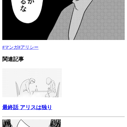
#
マンガ
#
アリシー
関連記事
最終話 アリスは独り