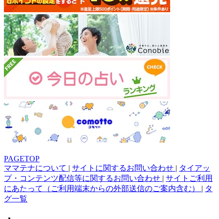
PAGETOP
ママテナについて
|
サイトに関するお問い合わせ
|
タイアッ
プ・コンテンツ配信等に関するお問い合わせ
|
サイトご利用
にあたって（ご利用端末からの外部送信のご案内含む）
|
タ
グ一覧