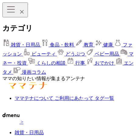
カテゴリ
雑貨・日用品
食品・飲料
教育
健康
ファ
ッション
ビューティ
どうぶつ
ベビー用品
マ
ネー・投資
くらしの相談
行事
おでかけ
エン
タメ
漫画コラム
ママの知りたい情報が集まるアンテナ
ママテナについて
ご利用にあたって
タグ一覧
>
雑貨・日用品