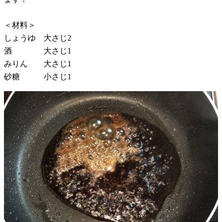
＜材料＞
しょうゆ 大さじ2
酒 大さじ1
みりん 大さじ1
砂糖 小さじ1