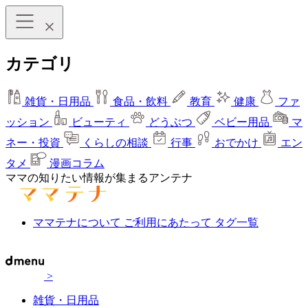
カテゴリ
雑貨・日用品
食品・飲料
教育
健康
ファ
ッション
ビューティ
どうぶつ
ベビー用品
マ
ネー・投資
くらしの相談
行事
おでかけ
エン
タメ
漫画コラム
ママの知りたい情報が集まるアンテナ
ママテナについて
ご利用にあたって
タグ一覧
>
雑貨・日用品