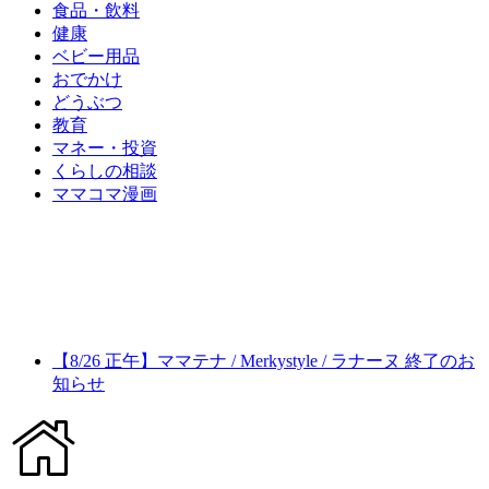
食品・飲料
健康
ベビー用品
おでかけ
どうぶつ
教育
マネー・投資
くらしの相談
ママコマ漫画
【8/26 正午】ママテナ / Merkystyle / ラナーヌ 終了のお
知らせ