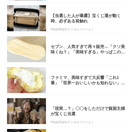
【当選した人が暴露】宝くじ運が動く
時、必ずある前触れ
PR(合同会社デジタルファーム )
セブン、人気すぎて再々販売→「クソ美
味くね？」「美味すぎる」やっぱこのク
オリティ...
ファミマ、美味すぎて大反響「これ1
番」「世界一おいしいかも知れない」
「飲めそう」
「現実…？」〇〇をしただけで貧困主婦
が宝くじ当選
PR(合同会社デジタルファーム )