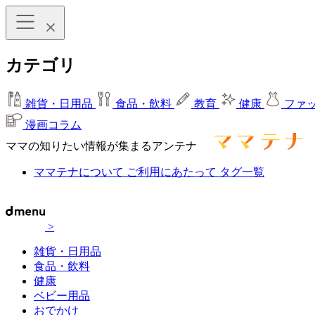
カテゴリ
雑貨・日用品
食品・飲料
教育
健康
ファ
漫画コラム
ママの知りたい情報が集まるアンテナ
ママテナについて
ご利用にあたって
タグ一覧
>
雑貨・日用品
食品・飲料
健康
ベビー用品
おでかけ