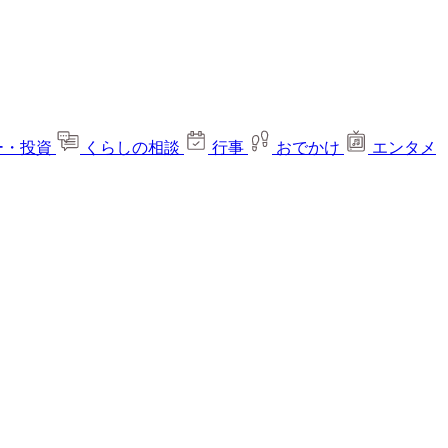
ー・投資
くらしの相談
行事
おでかけ
エンタメ