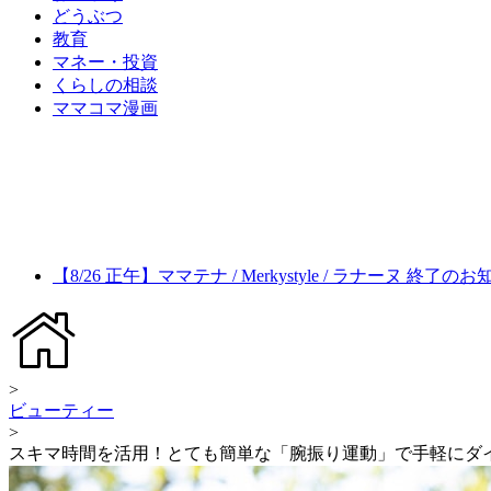
どうぶつ
教育
マネー・投資
くらしの相談
ママコマ漫画
【8/26 正午】ママテナ / Merkystyle / ラナーヌ 終了の
>
ビューティー
>
スキマ時間を活用！とても簡単な「腕振り運動」で手軽にダ