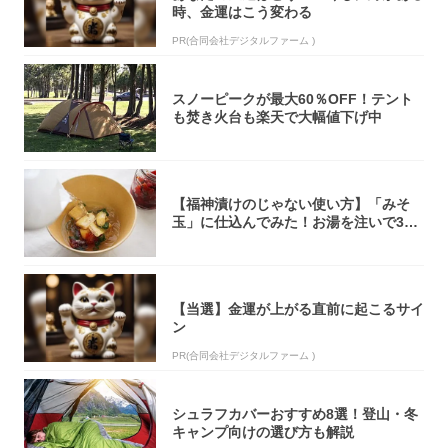
時、金運はこう変わる
PR(合同会社デジタルファーム )
スノーピークが最大60％OFF！テント
も焚き火台も楽天で大幅値下げ中
【福神漬けのじゃない使い方】「みそ
玉」に仕込んでみた！お湯を注いで30
秒で…朝の...
【当選】金運が上がる直前に起こるサイ
ン
PR(合同会社デジタルファーム )
シュラフカバーおすすめ8選！登山・冬
キャンプ向けの選び方も解説