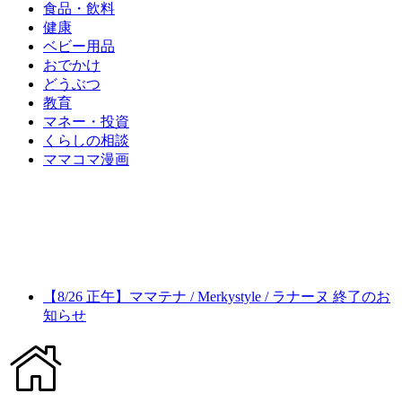
食品・飲料
健康
ベビー用品
おでかけ
どうぶつ
教育
マネー・投資
くらしの相談
ママコマ漫画
【8/26 正午】ママテナ / Merkystyle / ラナーヌ 終了のお
知らせ