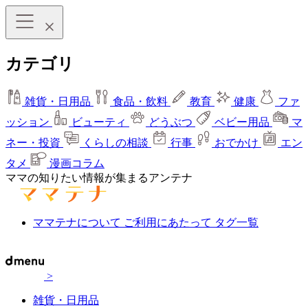
カテゴリ
雑貨・日用品
食品・飲料
教育
健康
ファ
ッション
ビューティ
どうぶつ
ベビー用品
マ
ネー・投資
くらしの相談
行事
おでかけ
エン
タメ
漫画コラム
ママの知りたい情報が集まるアンテナ
ママテナについて
ご利用にあたって
タグ一覧
>
雑貨・日用品