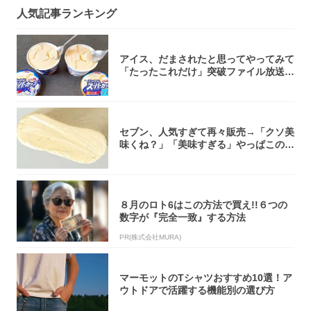
人気記事ランキング
アイス、だまされたと思ってやってみて
「たったこれだけ」突破ファイル放送で
大注目！...
セブン、人気すぎて再々販売→「クソ美
味くね？」「美味すぎる」やっぱこのク
オリティ...
８月のロト6はこの方法で買え!!６つの
数字が『完全一致』する方法
PR(株式会社MURA)
マーモットのTシャツおすすめ10選！ア
ウトドアで活躍する機能別の選び方