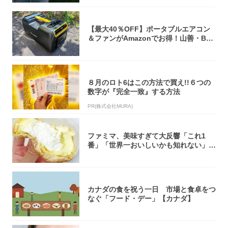
【最大40％OFF】ポータブルエアコン
＆ファンがAmazonでお得！山善・Bo
u...
８月のロト6はこの方法で買え!!６つの
数字が『完全一致』する方法
PR(株式会社MURA)
ファミマ、美味すぎて大反響「これ1
番」「世界一おいしいかも知れない」
「飲めそう」
カナダの食を祝う一日 市場と食卓をつ
なぐ「フード・デー」【カナダ】