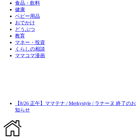
食品・飲料
健康
ベビー用品
おでかけ
どうぶつ
教育
マネー・投資
くらしの相談
ママコマ漫画
【8/26 正午】ママテナ / Merkystyle / ラナーヌ 終了のお
知らせ