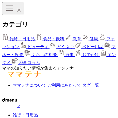
カテゴリ
雑貨・日用品
食品・飲料
教育
健康
ファ
ッション
ビューティ
どうぶつ
ベビー用品
マ
ネー・投資
くらしの相談
行事
おでかけ
エン
タメ
漫画コラム
ママの知りたい情報が集まるアンテナ
ママテナについて
ご利用にあたって
タグ一覧
>
雑貨・日用品