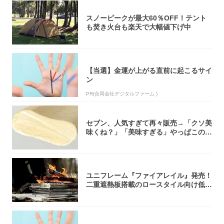
スノーピークが最大60％OFF！テント
も焚き火台も楽天で大幅値下げ中
【当選】金運が上がる直前に起こるサイ
ン
PR(合同会社デジタルファーム )
セブン、人気すぎて再々販売→「クソ美
味くね？」「美味すぎる」やっぱこのク
オリティ...
ユニフレーム『ファイアレイル』発売！
二重遮熱板搭載のロースタイル向け低型
焚き火台