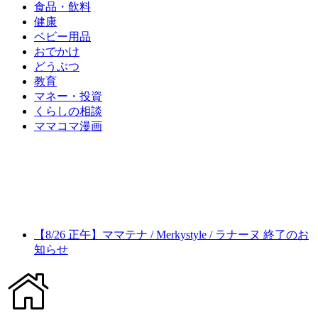
食品・飲料
健康
ベビー用品
おでかけ
どうぶつ
教育
マネー・投資
くらしの相談
ママコマ漫画
【8/26 正午】ママテナ / Merkystyle / ラナーヌ 終了のお
知らせ