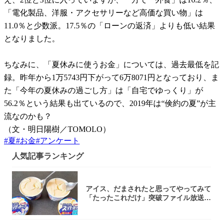
「電化製品、洋服・アクセサリーなど高価な買い物」は
11.0％と少数派。17.5％の「ローンの返済」よりも低い結果
となりました。
ちなみに、「夏休みに使うお金」については、過去最低を記
録。昨年から1万5743円下がって6万8071円となっており、ま
た「今年の夏休みの過ごし方」は「自宅でゆっくり」が
56.2％という結果も出ているので、2019年は“倹約の夏”が主
流なのかも？
（文・明日陽樹／TOMOLO）
#
夏
#
お金
#
アンケート
人気記事ランキング
アイス、だまされたと思ってやってみて
「たったこれだけ」突破ファイル放送で
大注目！...