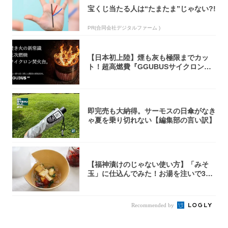
宝くじ当たる人は“たまたま”じゃない?!
PR(合同会社デジタルファーム )
【日本初上陸】煙も灰も極限までカッ
ト！超高燃費『GGUBUSサイクロン焚
火台』が...
即完売も大納得。サーモスの日傘がなき
ゃ夏を乗り切れない【編集部の言い訳】
【福神漬けのじゃない使い方】「みそ
玉」に仕込んでみた！お湯を注いで30
秒で…朝の...
Recommended by