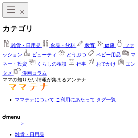
カテゴリ
雑貨・日用品
食品・飲料
教育
健康
ファ
ッション
ビューティ
どうぶつ
ベビー用品
マ
ネー・投資
くらしの相談
行事
おでかけ
エン
タメ
漫画コラム
ママの知りたい情報が集まるアンテナ
ママテナについて
ご利用にあたって
タグ一覧
>
雑貨・日用品