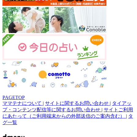
PAGETOP
ママテナについて
|
サイトに関するお問い合わせ
|
タイアッ
プ・コンテンツ配信等に関するお問い合わせ
|
サイトご利用
にあたって（ご利用端末からの外部送信のご案内含む）
|
タ
グ一覧