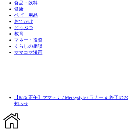
食品・飲料
健康
ベビー用品
おでかけ
どうぶつ
教育
マネー・投資
くらしの相談
ママコマ漫画
【8/26 正午】ママテナ / Merkystyle / ラナーヌ 終了のお
知らせ