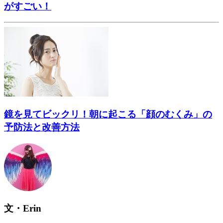
がすごい！
鏡を見てビックリ！朝に起こる「顔のむくみ」の
予防法と改善方法
文・Erin