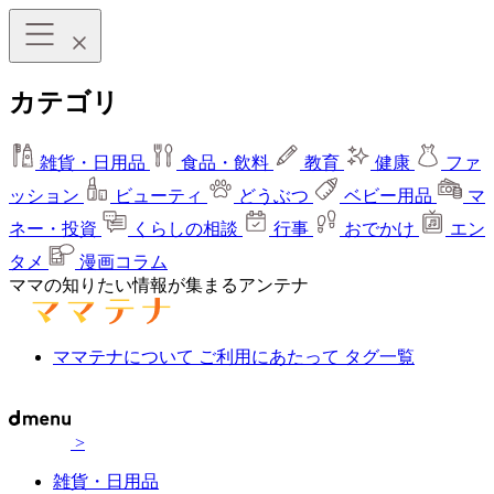
カテゴリ
雑貨・日用品
食品・飲料
教育
健康
ファ
ッション
ビューティ
どうぶつ
ベビー用品
マ
ネー・投資
くらしの相談
行事
おでかけ
エン
タメ
漫画コラム
ママの知りたい情報が集まるアンテナ
ママテナについて
ご利用にあたって
タグ一覧
>
雑貨・日用品