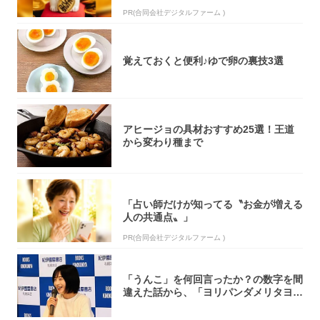
PR(合同会社デジタルファーム )
覚えておくと便利♪ゆで卵の裏技3選
アヒージョの具材おすすめ25選！王道
から変わり種まで
「占い師だけが知ってる〝お金が増える
人の共通点〟」
PR(合同会社デジタルファーム )
「うんこ」を何回言ったか？の数字を間
違えた話から、「ヨリパンダメリタヨコ
エビ」の...