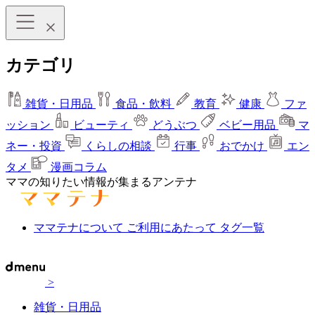
カテゴリ
雑貨・日用品
食品・飲料
教育
健康
ファ
ッション
ビューティ
どうぶつ
ベビー用品
マ
ネー・投資
くらしの相談
行事
おでかけ
エン
タメ
漫画コラム
ママの知りたい情報が集まるアンテナ
ママテナについて
ご利用にあたって
タグ一覧
>
雑貨・日用品