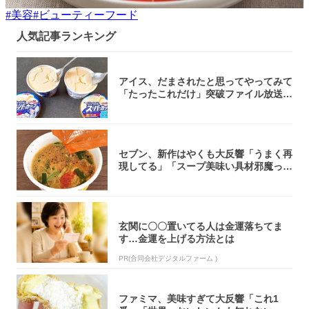
#
美容
#
ビューティーフード
人気記事ランキング
アイス、だまされたと思ってやってみて
「たったこれだけ」突破ファイル放送で
大注目！...
セブン、新作はやくも大反響「うまく再
現してる」「スープ美味い具材邪魔って
くらい美...
玄関に〇〇置いてる人は金運落ちてま
す…金運を上げる方法とは
PR(合同会社デジタルファーム )
ファミマ、美味すぎて大反響「これ1