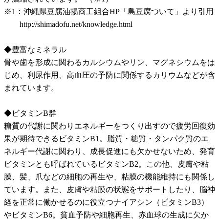
※1：沖縄県豆腐油揚商工組合HP「島豆腐ついて」より引用
http://shimadofu.net/knowledge.html
◆豊富なミネラル
骨や歯を形成に関わるカルシウムやリン、マグネシウムをは
じめ、利尿作用、高血圧の予防に関係するカリウムなどが含
まれています。
◆ビタミンB群
糖質の代謝に関わりエネルギーをつくり出すので疲労回復効
果が期待できるビタミンB1。脂質・糖質・タンパク質のエ
ネルギー代謝に関わり、成長促進にも欠かせないため、発育
ビタミンとも呼ばれているビタミンB2。この他、皮膚や粘
膜、髪、爪などの細胞の再生や、粘膜の機能維持にも関係し
ています。また、皮膚や粘膜の状態をサポートしたり、脳神
経を正常に働かせるのに役立つナイアシン（ビタミンB3）
やビタミンB6。貧血予防や細胞再生、赤血球の生成に欠か