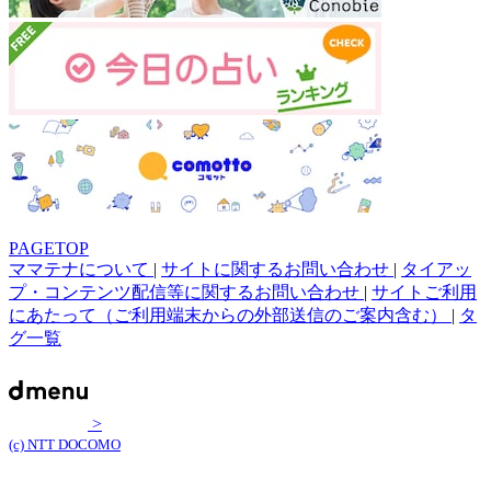
PAGETOP
ママテナについて
|
サイトに関するお問い合わせ
|
タイアッ
プ・コンテンツ配信等に関するお問い合わせ
|
サイトご利用
にあたって（ご利用端末からの外部送信のご案内含む）
|
タ
グ一覧
>
(c) NTT DOCOMO