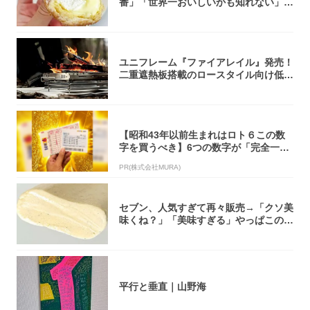
番」「世界一おいしいかも知れない」
「飲めそう」
ユニフレーム『ファイアレイル』発売！
二重遮熱板搭載のロースタイル向け低型
焚き火台
【昭和43年以前生まれはロト６この数
字を買うべき】6つの数字が「完全一
致」する方...
PR(株式会社MURA)
セブン、人気すぎて再々販売→「クソ美
味くね？」「美味すぎる」やっぱこのク
オリティ...
平行と垂直｜山野海