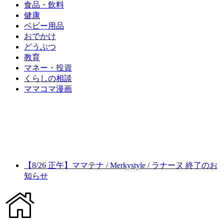
食品・飲料
健康
ベビー用品
おでかけ
どうぶつ
教育
マネー・投資
くらしの相談
ママコマ漫画
【8/26 正午】ママテナ / Merkystyle / ラナーヌ 終了のお
知らせ