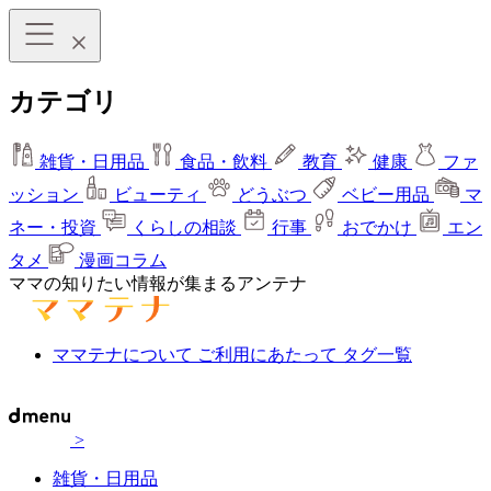
カテゴリ
雑貨・日用品
食品・飲料
教育
健康
ファ
ッション
ビューティ
どうぶつ
ベビー用品
マ
ネー・投資
くらしの相談
行事
おでかけ
エン
タメ
漫画コラム
ママの知りたい情報が集まるアンテナ
ママテナについて
ご利用にあたって
タグ一覧
>
雑貨・日用品