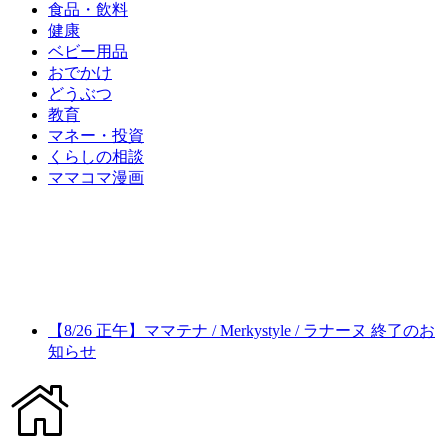
食品・飲料
健康
ベビー用品
おでかけ
どうぶつ
教育
マネー・投資
くらしの相談
ママコマ漫画
【8/26 正午】ママテナ / Merkystyle / ラナーヌ 終了のお
知らせ