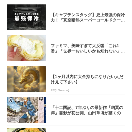
【キャプテンスタッグ】史上最強の保冷
力！『真空断熱スーパーコールドクーラ
ーボック...
ファミマ、美味すぎて大反響「これ1
番」「世界一おいしいかも知れない」
「飲めそう」
【1ヶ月以内に大金持ちになりたい人だ
け見て下さい】
PR(Il Sereno)
「十二国記」7年ぶりの最新作『幽冥の
岸』書影が初公開。山田章博が描くのは
謎めいた...