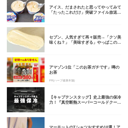
アイス、だまされたと思ってやってみて
「たったこれだけ」突破ファイル放送で
大注目！...
セブン、人気すぎて再々販売→「クソ美
味くね？」「美味すぎる」やっぱこのク
オリティ...
アマゾン1位「このお茶ガチです」噂の
お茶
PR(ハーブ健康本舗)
【キャプテンスタッグ】史上最強の保冷
力！『真空断熱スーパーコールドクーラ
ーボック...
マーモットのTシャツおすすめ10選！ア