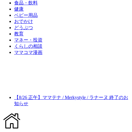
食品・飲料
健康
ベビー用品
おでかけ
どうぶつ
教育
マネー・投資
くらしの相談
ママコマ漫画
【8/26 正午】ママテナ / Merkystyle / ラナーヌ 終了のお
知らせ