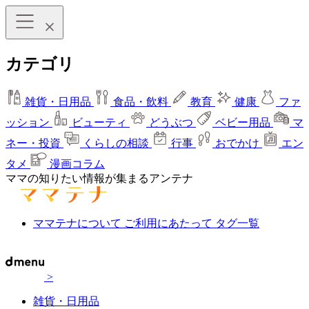
カテゴリ
雑貨・日用品
食品・飲料
教育
健康
ファ
ッション
ビューティ
どうぶつ
ベビー用品
マ
ネー・投資
くらしの相談
行事
おでかけ
エン
タメ
漫画コラム
ママの知りたい情報が集まるアンテナ
ママテナについて
ご利用にあたって
タグ一覧
>
雑貨・日用品